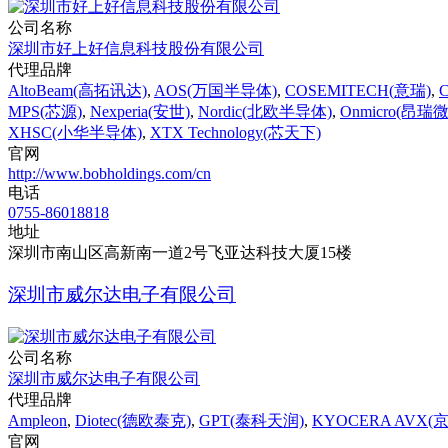
公司名称
深圳市好上好信息科技股份有限公司
代理品牌
AltoBeam(高拓讯达)
,
AOS(万国半导体)
,
COSEMITECH(意瑞)
,
MPS(芯源)
,
Nexperia(安世)
,
Nordic(北欧半导体)
,
Onmicro(昂瑞微
XHSC(小华半导体)
,
XTX Technology(芯天下)
官网
http://www.bobholdings.com/cn
电话
0755-86018818
地址
深圳市南山区高新南一道2号飞亚达科技大厦15楼
深圳市威尔达电子有限公司
公司名称
深圳市威尔达电子有限公司
代理品牌
Ampleon
,
Diotec(德欧泰克)
,
GPT(泰科天润)
,
KYOCERA AVX(
官网