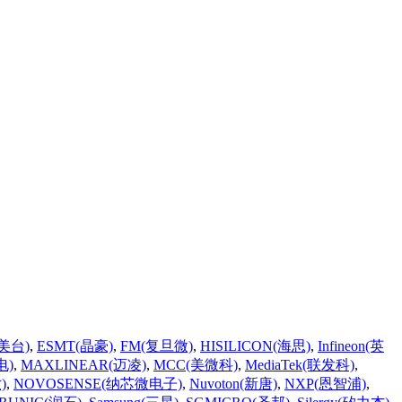
(美台)
,
ESMT(晶豪)
,
FM(复旦微)
,
HISILICON(海思)
,
Infineon(英
电)
,
MAXLINEAR(迈凌)
,
MCC(美微科)
,
MediaTek(联发科)
,
)
,
NOVOSENSE(纳芯微电子)
,
Nuvoton(新唐)
,
NXP(恩智浦)
,