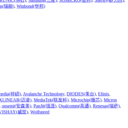
RUNIC(润石)
,
Samsung(三星)
,
SGMICRO(圣邦)
,
Silergy(矽力杰)
,
n(瑞能)
,
Winbond(华邦)
media(祥碩)
,
Avalanche Technology
,
DIODES(美台)
,
Efinix
,
XLINEAR(迈凌)
,
MediaTek(联发科)
,
Microchip(微芯)
,
Micron
,
onsemi(安森美)
,
PanJit(强茂)
,
Qualcomm(高通)
,
Renesas(瑞萨)
,
VISHAY(威世)
,
Wolfspeed