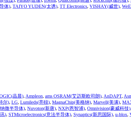
Jit(强茂)
,
Parade(谱瑞)
,
pSemi
,
Qualcomm(高通)
,
Rockchip(瑞芯微)
,
法半导体)
,
TAIYO YUDEN(太诱)
,
TT Electronics
,
VISHAY(威世)
,
WeE
OGIC(晶晨)
,
Ampleon
,
ams OSRAM(艾迈斯欧司朗)
,
AnDAPT
,
As
英特尔)
,
LG
,
Lumileds(亮锐)
,
MagnaChip(美格纳)
,
Marvell(美满)
,
MA
ctor(纳微半导体)
,
Nuvoton(新唐)
,
NXP(恩智浦)
,
Omnivision(豪威科技)
佳讯)
,
STMicroelectronics(意法半导体)
,
Synaptics(新思国际)
,
u-blox
,