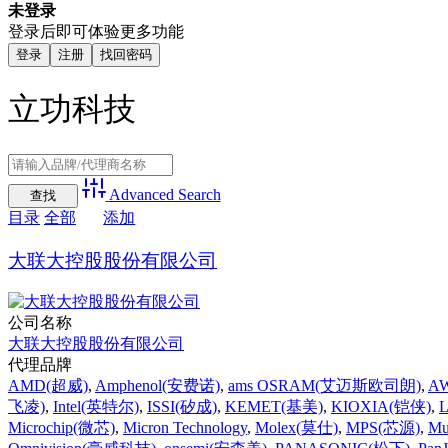
未登录
登录后即可体验更多功能
登录
注册
找回密码
立功科技
Advanced Search
目录
全部
添加
大联大控股股份有限公司
公司名称
大联大控股股份有限公司
代理品牌
AMD(超威)
,
Amphenol(安费诺)
,
ams OSRAM(艾迈斯欧司朗)
,
A
飞凌)
,
Intel(英特尔)
,
ISSI(矽成)
,
KEMET(基美)
,
KIOXIA(铠侠)
,
Microchip(微芯)
,
Micron Technology
,
Molex(莫仕)
,
MPS(芯源)
,
Mu