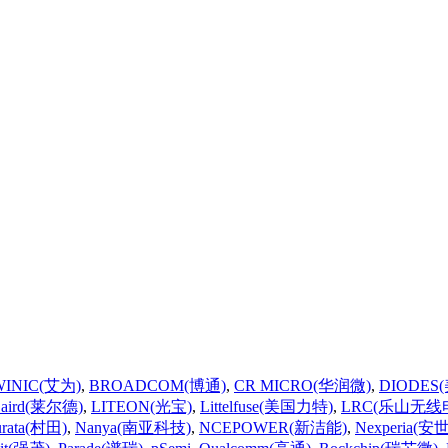
WINIC(艾为)
,
BROADCOM(博通)
,
CR MICRO(华润微)
,
DIODES
Laird(莱尔德)
,
LITEON(光宝)
,
Littelfuse(美国力特)
,
LRC(乐山无线
rata(村田)
,
Nanya(南亚科技)
,
NCEPOWER(新洁能)
,
Nexperia(安世