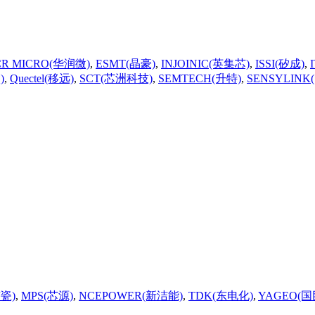
CR MICRO(华润微)
,
ESMT(晶豪)
,
INJOINIC(英集芯)
,
ISSI(矽成)
,
)
,
Quectel(移远)
,
SCT(芯洲科技)
,
SEMTECH(升特)
,
SENSYLINK
京瓷)
,
MPS(芯源)
,
NCEPOWER(新洁能)
,
TDK(东电化)
,
YAGEO(国