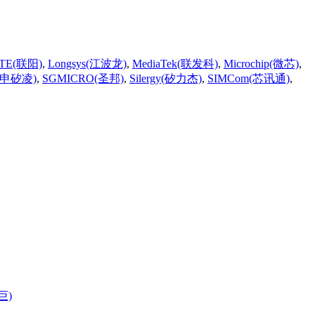
ITE(联阳)
,
Longsys(江波龙)
,
MediaTek(联发科)
,
Microchip(微芯)
,
(申矽凌)
,
SGMICRO(圣邦)
,
Silergy(矽力杰)
,
SIMCom(芯讯通)
,
巨)