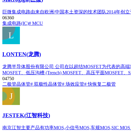
巨微集成电路由来自欧洲/中国本土资深的技术团队2014年
0
636
0
集成电路(IC)
# MCU
LONTEN(龙腾)
龙腾半导体股份有限公司 公司在以超结MOSFET为代表的高端功
MOSFET、低压沟槽 (Trench) MOSFET、高压平面MOS
0
475
0
二极管
晶体管
# 双极性晶体管
# 场效应管
# 快恢复二极管
JESTEK(江智科技)
南京江智主要产品有功率MOS,小信号MOS,车规MOS,SIC