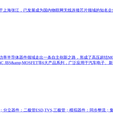
创立于上海张江，已发展成为国内物联网无线连接芯片领域的知名企
率半导体器件领域走出一条自主创新之路，形成了高压超结MOSFET、
FET、SiC JBS&amp;MOSFET等6大产品系列，广泛应用于汽车
 MOS；分立器件：二极管ESD,TVS,三极管；模拟器件：同步