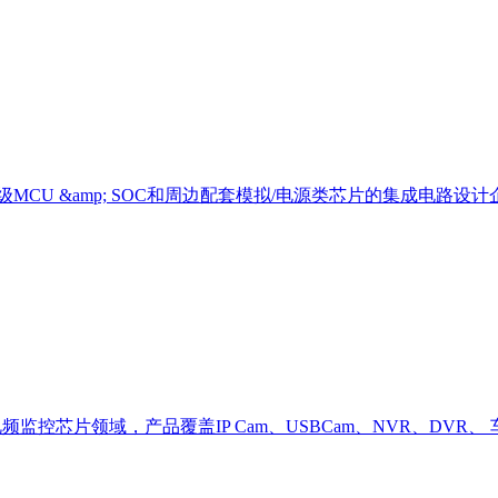
CU &amp; SOC和周边配套模拟/电源类芯片的集成电路
。专注于视频监控芯片领域，产品覆盖IP Cam、USBCam、NVR、D