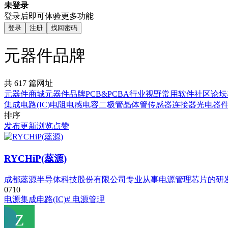
未登录
登录后即可体验更多功能
登录
注册
找回密码
元器件品牌
共 617 篇网址
元器件商城
元器件品牌
PCB&PCBA
行业视野
常用软件
社区论坛
集成电路(IC)
电阻
电感
电容
二极管
晶体管
传感器
连接器
光电器
排序
发布
更新
浏览
点赞
RYCHiP(蕊源)
成都蕊源半导体科技股份有限公司专业从事电源管理芯片的研
0
71
0
电源
集成电路(IC)
# 电源管理