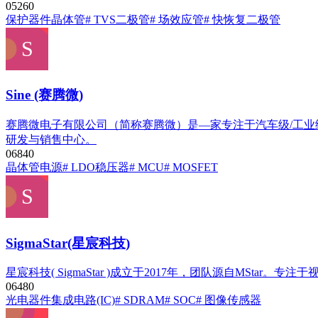
0
526
0
保护器件
晶体管
# TVS二极管
# 场效应管
# 快恢复二极管
Sine (赛腾微)
赛腾微电子有限公司（简称赛腾微）是—家专注于汽车级/工业级M
研发与销售中心。
0
684
0
晶体管
电源
# LDO稳压器
# MCU
# MOSFET
SigmaStar(星宸科技)
星宸科技( SigmaStar )成立于2017年，团队源自MStar
0
648
0
光电器件
集成电路(IC)
# SDRAM
# SOC
# 图像传感器