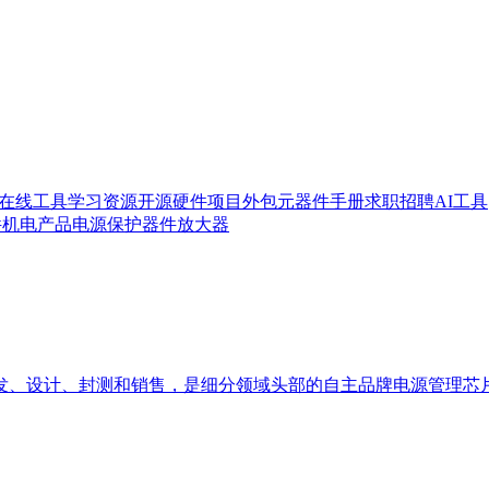
在线工具
学习资源
开源硬件
项目外包
元器件手册
求职招聘
AI工具
件
机电产品
电源
保护器件
放大器
发、设计、封测和销售，是细分领域头部的自主品牌电源管理芯