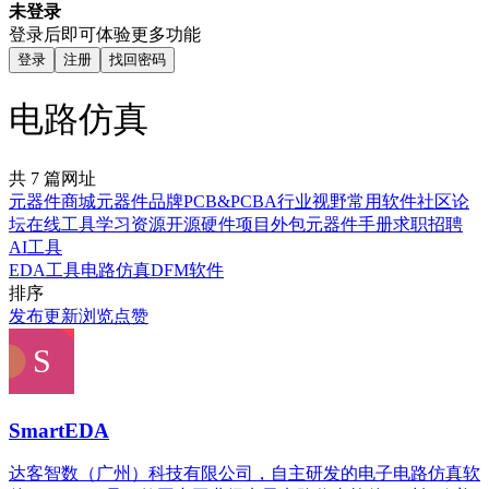
未登录
登录后即可体验更多功能
登录
注册
找回密码
电路仿真
共 7 篇网址
元器件商城
元器件品牌
PCB&PCBA
行业视野
常用软件
社区论
坛
在线工具
学习资源
开源硬件
项目外包
元器件手册
求职招聘
AI工具
EDA工具
电路仿真
DFM软件
排序
发布
更新
浏览
点赞
SmartEDA
达客智数（广州）科技有限公司，自主研发的电子电路仿真软