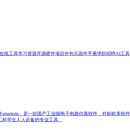
在线工具
学习资源
开源硬件
项目外包
元器件手册
求职招聘
AI工具
da，是一款国产工业级电子电路仿真软件，对标欧美软件multisim，p
工科学生人人必备的专业工具。