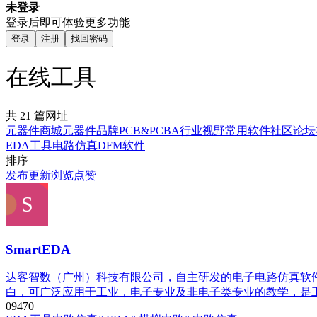
未登录
登录后即可体验更多功能
登录
注册
找回密码
在线工具
共 21 篇网址
元器件商城
元器件品牌
PCB&PCBA
行业视野
常用软件
社区论坛
EDA工具
电路仿真
DFM软件
排序
发布
更新
浏览
点赞
SmartEDA
达客智数（广州）科技有限公司，自主研发的电子电路仿真软件smarte
白，可广泛应用于工业，电子专业及非电子类专业的教学，是
0
947
0