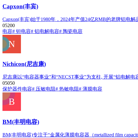
Capxon(丰宾)
Capxon(丰宾)始于1980年，2024年产值24亿RMB
0
520
0
电容
# 钽电容
# 铝电解电容
# 陶瓷电容
Nichicon(尼吉康)
尼吉康以“电容器事业”和“NECST事业”为支柱, 开展“铝电解
0
505
0
保护器件
电容
# 压敏电阻
# 热敏电阻
# 薄膜电容
BM(丰明电容)
BM(丰明电容)专注于“金属化薄膜电容器（metallized film capacito