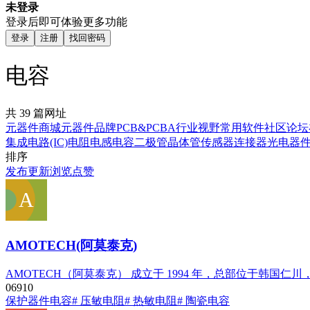
未登录
登录后即可体验更多功能
登录
注册
找回密码
电容
共 39 篇网址
元器件商城
元器件品牌
PCB&PCBA
行业视野
常用软件
社区论坛
集成电路(IC)
电阻
电感
电容
二极管
晶体管
传感器
连接器
光电器
排序
发布
更新
浏览
点赞
AMOTECH(阿莫泰克)
AMOTECH（阿莫泰克） 成立于 1994 年，总部位于
0
691
0
保护器件
电容
# 压敏电阻
# 热敏电阻
# 陶瓷电容