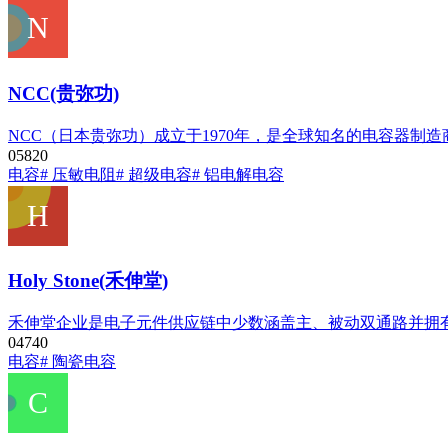
NCC(贵弥功)
NCC（日本贵弥功）成立于1970年，是全球知名的电容器制
0
582
0
电容
# 压敏电阻
# 超级电容
# 铝电解电容
Holy Stone(禾伸堂)
禾伸堂企业是电子元件供应链中少数涵盖主、被动双通路并拥
0
474
0
电容
# 陶瓷电容