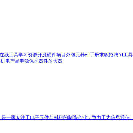
在线工具
学习资源
开源硬件
项目外包
元器件手册
求职招聘
AI工具
件
机电产品
电源
保护器件
放大器
韩国仁川，是一家专注于电子元件与材料的制造企业，致力于为信息通