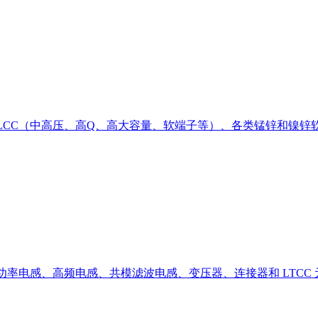
CC（中高压、高Q、高大容量、软端子等）、各类锰锌和镍锌软磁
包括功率电感、高频电感、共模滤波电感、变压器、连接器和 LTC