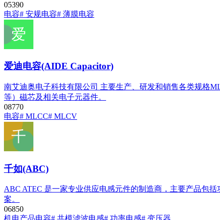
0
539
0
电容
# 安规电容
# 薄膜电容
爱迪电容(AIDE Capacitor)
南艾迪奥电子科技有限公司 主要生产、研发和销售各类规格ML
等）磁芯及相关电子元器件。
0
877
0
电容
# MLCC
# MLCV
千如(ABC)
ABC ATEC 是一家专业供应电感元件的制造商，主要产品
案。
0
685
0
机电产品
电容
# 共模滤波电感
# 功率电感
# 变压器