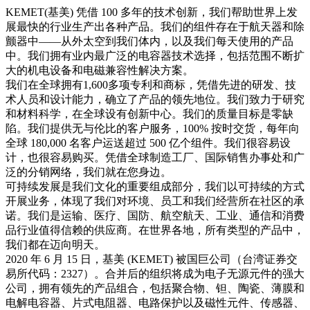
KEMET(基美) 凭借 100 多年的技术创新，我们帮助世界上发
展最快的行业生产出各种产品。我们的组件存在于航天器和除
颤器中——从外太空到我们体内，以及我们每天使用的产品
中。我们拥有业内最广泛的电容器技术选择，包括范围不断扩
大的机电设备和电磁兼容性解决方案。
我们在全球拥有1,600多项专利和商标，凭借先进的研发、技
术人员和设计能力，确立了产品的领先地位。我们致力于研究
和材料科学，在全球设有创新中心。我们的质量目标是零缺
陷。我们提供无与伦比的客户服务，100% 按时交货，每年向
全球 180,000 名客户运送超过 500 亿个组件。我们很容易设
计，也很容易购买。凭借全球制造工厂、国际销售办事处和广
泛的分销网络，我们就在您身边。
可持续发展是我们文化的重要组成部分，我们以可持续的方式
开展业务，体现了我们对环境、员工和我们经营所在社区的承
诺。我们是运输、医疗、国防、航空航天、工业、通信和消费
品行业值得信赖的供应商。在世界各地，所有类型的产品中，
我们都在迈向明天。
2020 年 6 月 15 日，基美 (KEMET) 被国巨公司（台湾证券交
易所代码：2327）。合并后的组织将成为电子无源元件的强大
公司，拥有领先的产品组合，包括聚合物、钽、陶瓷、薄膜和
电解电容器、片式电阻器、电路保护以及磁性元件、传感器、