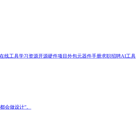
在线工具
学习资源
开源硬件
项目外包
元器件手册
求职招聘
AI工具
都会做设计”。