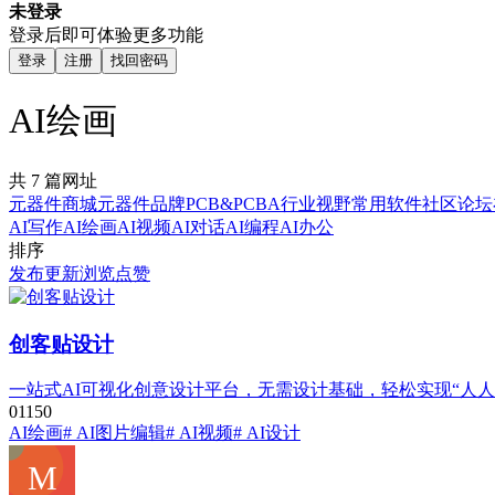
未登录
登录后即可体验更多功能
登录
注册
找回密码
AI绘画
共 7 篇网址
元器件商城
元器件品牌
PCB&PCBA
行业视野
常用软件
社区论坛
AI写作
AI绘画
AI视频
AI对话
AI编程
AI办公
排序
发布
更新
浏览
点赞
创客贴设计
一站式AI可视化创意设计平台，无需设计基础，轻松实现“人人
0
115
0
AI绘画
# AI图片编辑
# AI视频
# AI设计