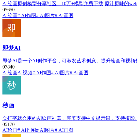
AI绘画原创模型分享社区，10万+模型免费下载;原汁原味的we
0
565
0
AI绘画
# AI作图
# AI图片
# AI画图
即梦AI
即梦AI是一个AI创作平台，可激发艺术创意、提升绘画和视
0
784
0
AI绘画
AI视频
# AI作图
# AI图片
# AI画图
秒画
会打字就会用的AI绘画神器，完美支持中文提示词，支持摄
0
517
0
AI绘画
# AI作图
# AI图片
# AI画图