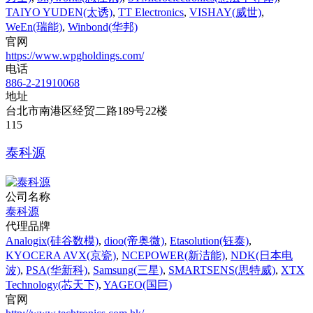
TAIYO YUDEN(太诱)
,
TT Electronics
,
VISHAY(威世)
,
WeEn(瑞能)
,
Winbond(华邦)
官网
https://www.wpgholdings.com/
电话
886-2-21910068
地址
台北市南港区经贸二路189号22楼
115‌
泰科源
公司名称
泰科源
代理品牌
Analogix(硅谷数模)
,
dioo(帝奥微)
,
Etasolution(钰泰)
,
KYOCERA AVX(京瓷)
,
NCEPOWER(新洁能)
,
NDK(日本电
波)
,
PSA(华新科)
,
Samsung(三星)
,
SMARTSENS(思特威)
,
XTX
Technology(芯天下)
,
YAGEO(国巨)
官网