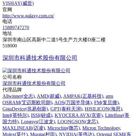
VISHAY(威世)
官网
http://www.galaxy.com.cn/
电话
15889747270
地址
深圳市南山区高新中二道5号生产力大楼D座二楼
518000
深圳市科通技术股份有限公司
公司名称
深圳市科通技术股份有限公司
代理品牌
Allwinner(全志)
,
AMD(超威)
,
AMPAK(正基科技)
,
ams
OSRAM(艾迈斯欧司朗)
,
AOS(万国半导体)
,
FM(复旦微)
,
GigaDevice(兆易创新)
,
GPT(泰科天润)
,
HISILICON(海思)
,
Intel(英特尔)
,
ISSI(矽成)
,
KYOCERA AVX(京瓷)
,
Littelfuse(美
国力特)
,
Longsys(江波龙)
,
LOONGSON(龙芯)
,
MAXLINEAR(迈凌)
,
Microchip(微芯)
,
Micron Technology
,
Molex(莫仕)
,
Murata(村田)
,
NVIDIA(英伟达)
,
Oriental SEMI(东