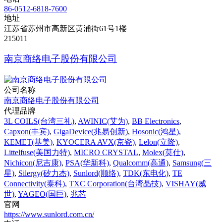
86-0512-6818-7600
地址
江苏省苏州市高新区黄浦街61号1楼
215011
南京商络电子股份有限公司
公司名称
南京商络电子股份有限公司
代理品牌
3L COILS(台湾三礼)
,
AWINIC(艾为)
,
BB Electronics
,
Capxon(丰宾)
,
GigaDevice(兆易创新)
,
Hosonic(鸿星)
,
KEMET(基美)
,
KYOCERA AVX(京瓷)
,
Lelon(立隆)
,
Littelfuse(美国力特)
,
MICRO CRYSTAL
,
Molex(莫仕)
,
Nichicon(尼吉康)
,
PSA(华新科)
,
Qualcomm(高通)
,
Samsung(三
星)
,
Silergy(矽力杰)
,
Sunlord(顺络)
,
TDK(东电化)
,
TE
Connectivity(泰科)
,
TXC Corporation(台湾晶技)
,
VISHAY(威
世)
,
YAGEO(国巨)
,
兆芯
官网
https://www.sunlord.com.cn/