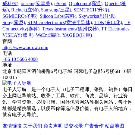
威科技)
,
onsemi(安森美)
,
pSemi
,
Qualcomm(高通)
,
Quectel(移
远)
,
Richtek(立锜)
,
Samsung(三星)
,
SEMTECH(升特)
,
SGMICRO(圣邦)
,
Silicon Labs(芯科)
,
Skyworks(思佳讯)
,
Sony(索尼)
,
STMicroelectronics(意法半导体)
,
TDK(东电化)
,
TE
Connectivity(泰科)
,
Texas Instruments(德州仪器)
,
TT Electronics
,
VISHAY(威世)
,
WeEn(瑞能)
,
YAGEO(国巨)
官网
https://www.arrow.com/
电话
+86 10 5606 4000
地址
北京市朝阳区酒仙桥路6号电子城 国际电子总部6号楼6B-10层
100015
电子人导航，是一个电子人（电子工程师、采购、销售）每日
必上网址导航站。收录了工具、软件、商城、品牌、行业资
讯、学习资源、必读书籍、国外优秀网站等相关网站，每个网
址都是精挑细选，以便帮你筛选信息价值。有电子人的地方，
就有电子人导航。
友情链接
关于我们
免责声明
提交收录
广告合作
站点地图