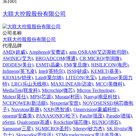
361001
大联大控股股份有限公司
公司名称
大联大控股股份有限公司
代理品牌
AMD(超威)
,
Amphenol(安费诺)
,
ams OSRAM(艾迈斯欧司朗)
,
AWINIC(艾为)
,
BROADCOM(博通)
,
CR MICRO(华润微)
,
DIODES(美台)
,
ESMT(晶豪)
,
FM(复旦微)
,
HISILICON(海思)
,
Infineon(英飞凌)
,
Intel(英特尔)
,
ISSI(矽成)
,
KEMET(基美)
,
KIOXIA(铠侠)
,
Laird(莱尔德)
,
LITEON(光宝)
,
Littelfuse(美国力
特)
,
LRC(乐山无线电)
,
MAXLINEAR(迈凌)
,
MCC(美微科)
,
MediaTek(联发科)
,
Microchip(微芯)
,
Micron Technology
,
Molex(莫仕)
,
MPS(芯源)
,
Murata(村田)
,
Nanya(南亚科技)
,
NCEPOWER(新洁能)
,
Nexperia(安世)
,
NOVOSENSE(纳芯微电
子)
,
Nuvoton(新唐)
,
NXP(恩智浦)
,
Omnivision(豪威科技)
,
onsemi(安森美)
,
PANASONIC(松下)
,
PanJit(强茂)
,
Parade(谱瑞)
,
pSemi
,
Qualcomm(高通)
,
Rockchip(瑞芯微)
,
RUNIC(润石)
,
Samsung(三星)
,
SGMICRO(圣邦)
,
Silergy(矽力杰)
,
SK Hynix(海
力士)
,
Skyworks(思佳讯)
,
STMicroelectronics(意法半导体)
,