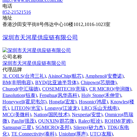
http://www.techtronics.com.hk/
电话
852-21521516
地址
香港沙田安平街8号伟达中心10楼1012,1016-1023室
深圳市天河星供应链有限公司
公司名称
深圳市天河星供应链有限公司
代理品牌
3L COILS(台湾三礼)
,
AisinoChip(航芯)
,
Amphenol(安费诺)
,
BM(丰明电容)
,
BYD(比亚迪半导体)
,
Chipown(芯朋微)
,
Churod(中汇瑞德)
,
COSEMITECH(意瑞)
,
CR MICRO(华润微)
,
Etasolution(钰泰)
,
Fenghua(风华高科)
,
Holy Stone(禾伸堂)
,
Honeywell(霍尼韦尔)
,
Hongfa(宏发)
,
Hosonic(鸿星)
,
Knowles(楼
氏)
,
LITEON(光宝)
,
Longsys(江波龙)
,
LRC(乐山无线电)
,
MCC(美微科)
,
Nation(国民技术)
,
Nexperia(安世)
,
Onmicro(昂瑞
微)
,
PanJit(强茂)
,
QUNXIN(群芯微)
,
Ralec(旺诠)
,
ROHM(罗姆)
,
Samsung(三星)
,
SGMICRO(圣邦)
,
Silergy(矽力杰)
,
TDK(东电
化)
,
TE Connectivity(泰科)
,
Uniohm(厚声)
,
UTC(友顺)
,