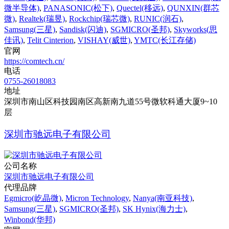
微半导体)
,
PANASONIC(松下)
,
Quectel(移远)
,
QUNXIN(群芯
微)
,
Realtek(瑞昱)
,
Rockchip(瑞芯微)
,
RUNIC(润石)
,
Samsung(三星)
,
Sandisk(闪迪)
,
SGMICRO(圣邦)
,
Skyworks(思
佳讯)
,
Telit Cinterion
,
VISHAY(威世)
,
YMTC(长江存储)
官网
https://comtech.cn/
电话
0755-26018083
地址
深圳市南山区科技园南区高新南九道55号微软科通大厦9~10
层
深圳市驰远电子有限公司
公司名称
深圳市驰远电子有限公司
代理品牌
Egmicro(屹晶微)
,
Micron Technology
,
Nanya(南亚科技)
,
Samsung(三星)
,
SGMICRO(圣邦)
,
SK Hynix(海力士)
,
Winbond(华邦)