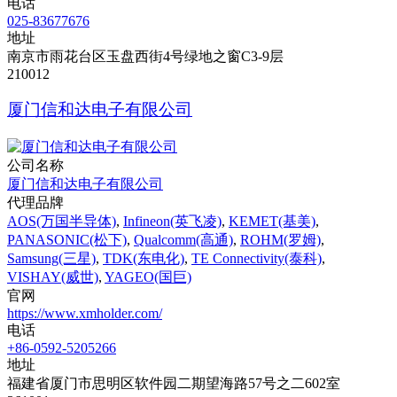
电话
025-83677676
地址
南京市雨花台区玉盘西街4号绿地之窗C3-9层
210012
厦门信和达电子有限公司
公司名称
厦门信和达电子有限公司
代理品牌
AOS(万国半导体)
,
Infineon(英飞凌)
,
KEMET(基美)
,
PANASONIC(松下)
,
Qualcomm(高通)
,
ROHM(罗姆)
,
Samsung(三星)
,
TDK(东电化)
,
TE Connectivity(泰科)
,
VISHAY(威世)
,
YAGEO(国巨)
官网
https://www.xmholder.com/
电话
+86-0592-5205266
地址
福建省厦门市思明区软件园二期望海路57号之二602室