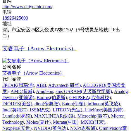
官网
http://www.chiyuanic.com/
电话
18926425600
地址
深圳市宝安区25区大悦城T2栋1202（5号线灵芝地铁口F出
口）
艾睿电子（Arrow Electronics）
公司名称
艾睿电子（Arrow Electronics）
代理品牌
3PEAK(思瑞浦)
,
ABB
,
Advantech(研华)
,
ALLEGRO(美国埃戈
罗)
,
AMD(超威)
,
Ampleon
,
ams OSRAM(艾迈斯欧司朗)
,
Analog
Devices(亚德诺)
,
Bourns(伯恩斯)
,
CHIPSEA(芯海科技)
,
DIODES(美台)
,
dioo(帝奥微)
,
Eaton(伊顿)
,
Infineon(英飞凌)
,
Intel(英特尔)
,
ISSI(矽成)
,
LITEON(光宝)
,
Littelfuse(美国力特)
,
Lumileds(亮锐)
,
MAXLINEAR(迈凌)
,
Microchip(微芯)
,
Micron
Technology
,
Molex(莫仕)
,
Murata(村田)
,
MXIC(旺宏)
,
Nexperia(安世)
,
NVIDIA(英伟达)
,
NXP(恩智浦)
,
Omnivision(豪