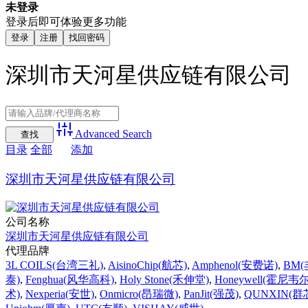
未登录
登录后即可体验更多功能
登录
注册
找回密码
深圳市天河星供应链有限公司
Advanced Search
目录
全部
添加
深圳市天河星供应链有限公司
公司名称
深圳市天河星供应链有限公司
代理品牌
3L COILS(台湾三礼)
,
AisinoChip(航芯)
,
Amphenol(安费诺)
,
BM
泰)
,
Fenghua(风华高科)
,
Holy Stone(禾伸堂)
,
Honeywell(霍尼韦尔
术)
,
Nexperia(安世)
,
Onmicro(昂瑞微)
,
PanJit(强茂)
,
QUNXIN(群