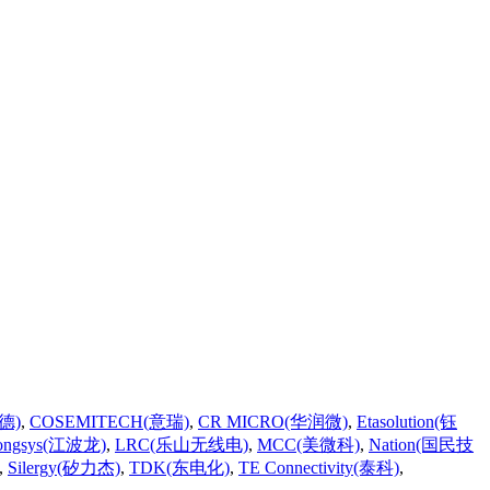
德)
,
COSEMITECH(意瑞)
,
CR MICRO(华润微)
,
Etasolution(钰
ongsys(江波龙)
,
LRC(乐山无线电)
,
MCC(美微科)
,
Nation(国民技
,
Silergy(矽力杰)
,
TDK(东电化)
,
TE Connectivity(泰科)
,