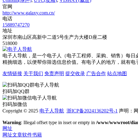
Uniohm(厚声)
,
UTC(友顺)
,
VISHAY(威世)
官网
http://www.galaxy.com.cn/
电话
15889747270
地址
深圳市南山区高新中二道5号生产力大楼D座二楼
518000
电子人导航，是一个电子人（电子工程师、采购、销售）每日
精挑细选，以便帮你筛选信息价值。有电子人的地方，就有电
友情链接
关于我们
免责声明
提交收录
广告合作
站点地图
扫码加QQ群
扫码加微信
Copyright © 2025
电子人导航
浙ICP备2024136202号-1
声明：网
Warning
: Illegal offset type in isset or empty in
/www/wwwroot/dianz
网址
网址
文章
软件
书籍