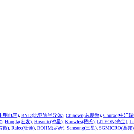
(丰明电容)
,
BYD(比亚迪半导体)
,
Chipown(芯朋微)
,
Churod(中汇瑞
)
,
Hongfa(宏发)
,
Hosonic(鸿星)
,
Knowles(楼氏)
,
LITEON(光宝)
,
L
芯微)
,
Ralec(旺诠)
,
ROHM(罗姆)
,
Samsung(三星)
,
SGMICRO(圣邦)