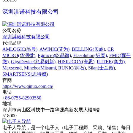
深圳淇诺科技有限公司
公司名称
深圳淇诺科技有限公司
代理品牌
AMLOGIC(晶晨)
,
AWINIC(艾为)
,
BELLING(贝岭)
,
CR
MICRO(华润微)
,
Egmicro(屹晶微)
,
Etasolution(钰泰)
,
FMD(辉芒
微)
,
GigaDevice(兆易创新)
,
HISILICON(海思)
,
ILITEK(奕力)
,
Maxscend
,
MinebeaMitsumi
,
RUNIC(润石)
,
Silan(士兰微)
,
SMARTSENS(思特威)
官网
https://www.qinuo.com.cn/
电话
+86-0755-82903550
地址
深圳市南山区科技中一路华强高新发展大楼6楼
518000
电子人导航，是一个电子人（电子工程师、采购、销售）每日