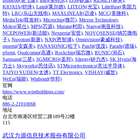
Infineon(英飞凌)
,
Intel(英特尔)
,
ISSI(矽成)
,
KEMET(基美)
,
KIOXIA(铠侠)
,
Laird(莱尔德)
,
LITEON(光宝)
,
Littelfuse(美国力
特)
,
LRC(乐山无线电)
,
MAXLINEAR(迈凌)
,
MCC(美微科)
,
MediaTek(联发科)
,
Microchip(微芯)
,
Micron Technology
,
Molex(莫仕)
,
MPS(芯源)
,
Murata(村田)
,
Nanya(南亚科技)
,
NCEPOWER(新洁能)
,
Nexperia(安世)
,
NOVOSENSE(纳芯微电
子)
,
Nuvoton(新唐)
,
NXP(恩智浦)
,
Omnivision(豪威科技)
,
onsemi(安森美)
,
PANASONIC(松下)
,
PanJit(强茂)
,
Parade(谱瑞)
,
pSemi
,
Qualcomm(高通)
,
Rockchip(瑞芯微)
,
RUNIC(润石)
,
Samsung(三星)
,
SGMICRO(圣邦)
,
Silergy(矽力杰)
,
SK Hynix(海
力士)
,
Skyworks(思佳讯)
,
STMicroelectronics(意法半导体)
,
TAIYO YUDEN(太诱)
,
TT Electronics
,
VISHAY(威世)
,
WeEn(瑞能)
,
Winbond(华邦)
官网
https://www.wpgholdings.com/
电话
886-2-21910068
地址
台北市南港区经贸二路189号22楼
115‌
武汉力源信息技术股份有限公司