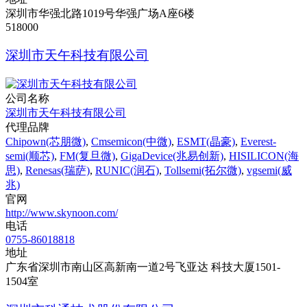
深圳市华强北路1019号华强广场A座6楼
518000
深圳市天午科技有限公司
公司名称
深圳市天午科技有限公司
代理品牌
Chipown(芯朋微)
,
Cmsemicon(中微)
,
ESMT(晶豪)
,
Everest-
semi(顺芯)
,
FM(复旦微)
,
GigaDevice(兆易创新)
,
HISILICON(海
思)
,
Renesas(瑞萨)
,
RUNIC(润石)
,
Tollsemi(拓尔微)
,
vgsemi(威
兆)
官网
http://www.skynoon.com/
电话
0755-86018818
地址
广东省深圳市南山区高新南一道2号飞亚达 科技大厦1501-
1504室