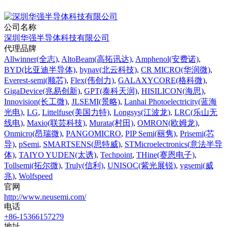
公司名称
深圳华强半导体科技有限公司
代理品牌
Allwinner(全志)
,
AltoBeam(高拓讯达)
,
Amphenol(安费诺)
,
BYD(比亚迪半导体)
,
bynav(北云科技)
,
CR MICRO(华润微)
,
Everest-semi(顺芯)
,
Flex(伟创力)
,
GALAXYCORE(格科微)
,
GigaDevice(兆易创新)
,
GPT(泰科天润)
,
HISILICON(海思)
,
Innovision(长工微)
,
JLSEMI(景略)
,
Lanhai Photoelectricity(蓝海
光电)
,
LG
,
Littelfuse(美国力特)
,
Longsys(江波龙)
,
LRC(乐山无
线电)
,
Maxio(联芸科技)
,
Murata(村田)
,
OMRON(欧姆龙)
,
Onmicro(昂瑞微)
,
PANGOMICRO
,
PIP Semi(丽隽)
,
Prisemi(芯
导)
,
pSemi
,
SMARTSENS(思特威)
,
STMicroelectronics(意法半导
体)
,
TAIYO YUDEN(太诱)
,
Techpoint
,
THine(赛恩电子)
,
Tollsemi(拓尔微)
,
Truly(信利)
,
UNISOC(紫光展锐)
,
vgsemi(威
兆)
,
Wolfspeed
官网
http://www.neusemi.com/
电话
+86-15366157279
地址