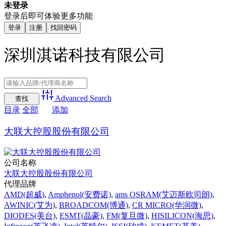
未登录
登录后即可体验更多功能
登录
注册
找回密码
深圳淇诺科技有限公司
Advanced Search
目录
全部
添加
大联大控股股份有限公司
公司名称
大联大控股股份有限公司
代理品牌
AMD(超威)
,
Amphenol(安费诺)
,
ams OSRAM(艾迈斯欧司朗)
,
AWINIC(艾为)
,
BROADCOM(博通)
,
CR MICRO(华润微)
,
DIODES(美台)
,
ESMT(晶豪)
,
FM(复旦微)
,
HISILICON(海思)
,