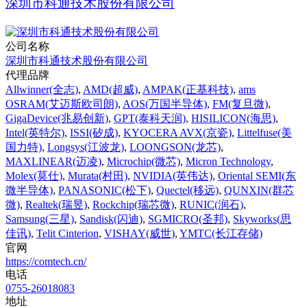
深圳市科通技术股份有限公司
公司名称
深圳市科通技术股份有限公司
代理品牌
Allwinner(全志)
,
AMD(超威)
,
AMPAK(正基科技)
,
ams
OSRAM(艾迈斯欧司朗)
,
AOS(万国半导体)
,
FM(复旦微)
,
GigaDevice(兆易创新)
,
GPT(泰科天润)
,
HISILICON(海思)
,
Intel(英特尔)
,
ISSI(矽成)
,
KYOCERA AVX(京瓷)
,
Littelfuse(美
国力特)
,
Longsys(江波龙)
,
LOONGSON(龙芯)
,
MAXLINEAR(迈凌)
,
Microchip(微芯)
,
Micron Technology
,
Molex(莫仕)
,
Murata(村田)
,
NVIDIA(英伟达)
,
Oriental SEMI(东
微半导体)
,
PANASONIC(松下)
,
Quectel(移远)
,
QUNXIN(群芯
微)
,
Realtek(瑞昱)
,
Rockchip(瑞芯微)
,
RUNIC(润石)
,
Samsung(三星)
,
Sandisk(闪迪)
,
SGMICRO(圣邦)
,
Skyworks(思
佳讯)
,
Telit Cinterion
,
VISHAY(威世)
,
YMTC(长江存储)
官网
https://comtech.cn/
电话
0755-26018083
地址