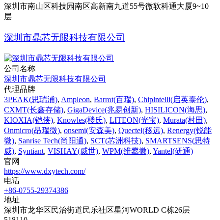
深圳市南山区科技园南区高新南九道55号微软科通大厦9~10
层
深圳市鼎芯无限科技有限公司
公司名称
深圳市鼎芯无限科技有限公司
代理品牌
3PEAK(思瑞浦)
,
Ampleon
,
Barrot(百瑞)
,
Chiplntelli(启英泰伦)
,
CXMT(长鑫存储)
,
GigaDevice(兆易创新)
,
HISILICON(海思)
,
KIOXIA(铠侠)
,
Knowles(楼氏)
,
LITEON(光宝)
,
Murata(村田)
,
Onmicro(昂瑞微)
,
onsemi(安森美)
,
Quectel(移远)
,
Renergy(锐能
微)
,
Sanrise Tech(尚阳通)
,
SCT(芯洲科技)
,
SMARTSENS(思特
威)
,
Syntiant
,
VISHAY(威世)
,
WPM(维攀微)
,
Yantel(研通)
官网
https://www.dxytech.com/
电话
+86-0755-29374386
地址
深圳市龙华区民治街道民乐社区星河WORLD C栋26层
518110