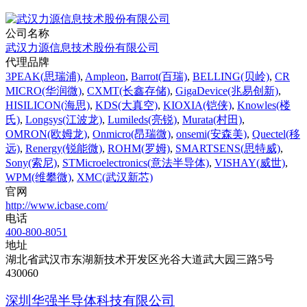
公司名称
武汉力源信息技术股份有限公司
代理品牌
3PEAK(思瑞浦)
,
Ampleon
,
Barrot(百瑞)
,
BELLING(贝岭)
,
CR
MICRO(华润微)
,
CXMT(长鑫存储)
,
GigaDevice(兆易创新)
,
HISILICON(海思)
,
KDS(大真空)
,
KIOXIA(铠侠)
,
Knowles(楼
氏)
,
Longsys(江波龙)
,
Lumileds(亮锐)
,
Murata(村田)
,
OMRON(欧姆龙)
,
Onmicro(昂瑞微)
,
onsemi(安森美)
,
Quectel(移
远)
,
Renergy(锐能微)
,
ROHM(罗姆)
,
SMARTSENS(思特威)
,
Sony(索尼)
,
STMicroelectronics(意法半导体)
,
VISHAY(威世)
,
WPM(维攀微)
,
XMC(武汉新芯)
官网
http://www.icbase.com/
电话
400-800-8051
地址
湖北省武汉市东湖新技术开发区光谷大道武大园三路5号
430060
深圳华强半导体科技有限公司