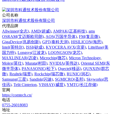
公司名称
深圳市科通技术股份有限公司
代理品牌
Allwinner(全志)
,
AMD(超威)
,
AMPAK(正基科技)
,
ams
OSRAM(艾迈斯欧司朗)
,
AOS(万国半导体)
,
FM(复旦微)
,
GigaDevice(兆易创新)
,
GPT(泰科天润)
,
HISILICON(海思)
,
Intel(英特尔)
,
ISSI(矽成)
,
KYOCERA AVX(京瓷)
,
Littelfuse(美
国力特)
,
Longsys(江波龙)
,
LOONGSON(龙芯)
,
MAXLINEAR(迈凌)
,
Microchip(微芯)
,
Micron Technology
,
Molex(莫仕)
,
Murata(村田)
,
NVIDIA(英伟达)
,
Oriental SEMI(东
微半导体)
,
PANASONIC(松下)
,
Quectel(移远)
,
QUNXIN(群芯
微)
,
Realtek(瑞昱)
,
Rockchip(瑞芯微)
,
RUNIC(润石)
,
Samsung(三星)
,
Sandisk(闪迪)
,
SGMICRO(圣邦)
,
Skyworks(思
佳讯)
,
Telit Cinterion
,
VISHAY(威世)
,
YMTC(长江存储)
官网
https://comtech.cn/
电话
0755-26018083
地址