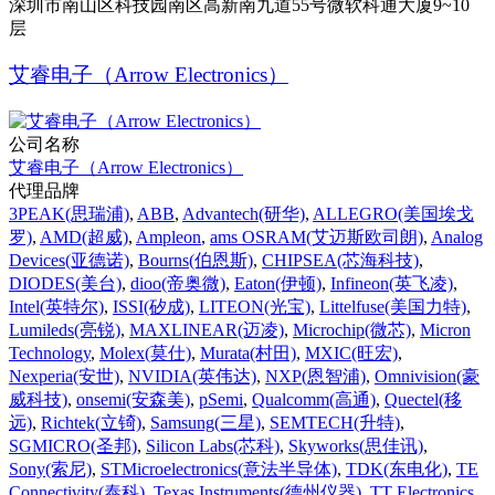
深圳市南山区科技园南区高新南九道55号微软科通大厦9~10
层
艾睿电子（Arrow Electronics）
公司名称
艾睿电子（Arrow Electronics）
代理品牌
3PEAK(思瑞浦)
,
ABB
,
Advantech(研华)
,
ALLEGRO(美国埃戈
罗)
,
AMD(超威)
,
Ampleon
,
ams OSRAM(艾迈斯欧司朗)
,
Analog
Devices(亚德诺)
,
Bourns(伯恩斯)
,
CHIPSEA(芯海科技)
,
DIODES(美台)
,
dioo(帝奥微)
,
Eaton(伊顿)
,
Infineon(英飞凌)
,
Intel(英特尔)
,
ISSI(矽成)
,
LITEON(光宝)
,
Littelfuse(美国力特)
,
Lumileds(亮锐)
,
MAXLINEAR(迈凌)
,
Microchip(微芯)
,
Micron
Technology
,
Molex(莫仕)
,
Murata(村田)
,
MXIC(旺宏)
,
Nexperia(安世)
,
NVIDIA(英伟达)
,
NXP(恩智浦)
,
Omnivision(豪
威科技)
,
onsemi(安森美)
,
pSemi
,
Qualcomm(高通)
,
Quectel(移
远)
,
Richtek(立锜)
,
Samsung(三星)
,
SEMTECH(升特)
,
SGMICRO(圣邦)
,
Silicon Labs(芯科)
,
Skyworks(思佳讯)
,
Sony(索尼)
,
STMicroelectronics(意法半导体)
,
TDK(东电化)
,
TE
Connectivity(泰科)
,
Texas Instruments(德州仪器)
,
TT Electronics
,