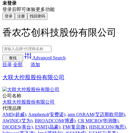
未登录
登录后即可体验更多功能
登录
注册
找回密码
香农芯创科技股份有限公司
Advanced Search
目录
全部
添加
大联大控股股份有限公司
公司名称
大联大控股股份有限公司
代理品牌
AMD(超威)
,
Amphenol(安费诺)
,
ams OSRAM(艾迈斯欧司朗)
,
AWINIC(艾为)
,
BROADCOM(博通)
,
CR MICRO(华润微)
,
DIODES(美台)
,
ESMT(晶豪)
,
FM(复旦微)
,
HISILICON(海思)
,