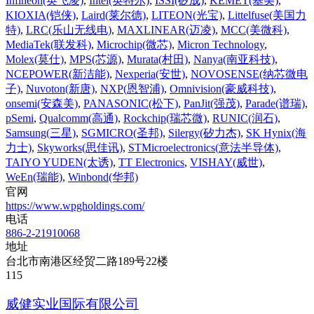
Infineon(英飞凌)
,
Intel(英特尔)
,
ISSI(矽成)
,
KEMET(基美)
,
KIOXIA(铠侠)
,
Laird(莱尔德)
,
LITEON(光宝)
,
Littelfuse(美国力
特)
,
LRC(乐山无线电)
,
MAXLINEAR(迈凌)
,
MCC(美微科)
,
MediaTek(联发科)
,
Microchip(微芯)
,
Micron Technology
,
Molex(莫仕)
,
MPS(芯源)
,
Murata(村田)
,
Nanya(南亚科技)
,
NCEPOWER(新洁能)
,
Nexperia(安世)
,
NOVOSENSE(纳芯微电
子)
,
Nuvoton(新唐)
,
NXP(恩智浦)
,
Omnivision(豪威科技)
,
onsemi(安森美)
,
PANASONIC(松下)
,
PanJit(强茂)
,
Parade(谱瑞)
,
pSemi
,
Qualcomm(高通)
,
Rockchip(瑞芯微)
,
RUNIC(润石)
,
Samsung(三星)
,
SGMICRO(圣邦)
,
Silergy(矽力杰)
,
SK Hynix(海
力士)
,
Skyworks(思佳讯)
,
STMicroelectronics(意法半导体)
,
TAIYO YUDEN(太诱)
,
TT Electronics
,
VISHAY(威世)
,
WeEn(瑞能)
,
Winbond(华邦)
官网
https://www.wpgholdings.com/
电话
886-2-21910068
地址
台北市南港区经贸二路189号22楼
115‌
威健实业国际有限公司