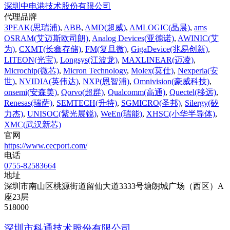
深圳中电港技术股份有限公司
代理品牌
3PEAK(思瑞浦)
,
ABB
,
AMD(超威)
,
AMLOGIC(晶晨)
,
ams
OSRAM(艾迈斯欧司朗)
,
Analog Devices(亚德诺)
,
AWINIC(艾
为)
,
CXMT(长鑫存储)
,
FM(复旦微)
,
GigaDevice(兆易创新)
,
LITEON(光宝)
,
Longsys(江波龙)
,
MAXLINEAR(迈凌)
,
Microchip(微芯)
,
Micron Technology
,
Molex(莫仕)
,
Nexperia(安
世)
,
NVIDIA(英伟达)
,
NXP(恩智浦)
,
Omnivision(豪威科技)
,
onsemi(安森美)
,
Qorvo(超群)
,
Qualcomm(高通)
,
Quectel(移远)
,
Renesas(瑞萨)
,
SEMTECH(升特)
,
SGMICRO(圣邦)
,
Silergy(矽
力杰)
,
UNISOC(紫光展锐)
,
WeEn(瑞能)
,
XHSC(小华半导体)
,
XMC(武汉新芯)
官网
https://www.cecport.com/
电话
0755-82583664
地址
深圳市南山区桃源街道留仙大道3333号塘朗城广场（西区）A
座23层
518000
深圳市科通技术股份有限公司