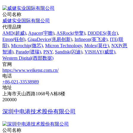
公司名称
威健实业国际有限公司
代理品牌
AMD(超威)
,
Apacer(宇瞻)
,
ASRock(华擎)
,
DIODES(美台)
,
Etron(钰创)
,
GigaDevice(兆易创新)
,
Infineon(英飞凌)
,
ITE(联
阳)
,
Microchip(微芯)
,
Micron Technology
,
Molex(莫仕)
,
NXP(恩
智浦)
,
Parade(谱瑞)
,
PNY
,
Sandisk(闪迪)
,
VISHAY(威世)
,
Western Digital(西部数据)
官网
https://www.weikeng.com.cn/
电话
+86-021-33538989
地址
上海市天山西路1068号A栋8楼
200000
深圳中电港技术股份有限公司
公司名称