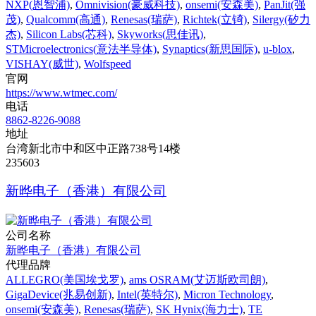
NXP(恩智浦)
,
Omnivision(豪威科技)
,
onsemi(安森美)
,
PanJit(强
茂)
,
Qualcomm(高通)
,
Renesas(瑞萨)
,
Richtek(立锜)
,
Silergy(矽力
杰)
,
Silicon Labs(芯科)
,
Skyworks(思佳讯)
,
STMicroelectronics(意法半导体)
,
Synaptics(新思国际)
,
u-blox
,
VISHAY(威世)
,
Wolfspeed
官网
https://www.wtmec.com/
电话
8862-8226-9088
地址
台湾新北市中和区中正路738号14楼
235603
新晔电子（香港）有限公司
公司名称
新晔电子（香港）有限公司
代理品牌
ALLEGRO(美国埃戈罗)
,
ams OSRAM(艾迈斯欧司朗)
,
GigaDevice(兆易创新)
,
Intel(英特尔)
,
Micron Technology
,
onsemi(安森美)
,
Renesas(瑞萨)
,
SK Hynix(海力士)
,
TE