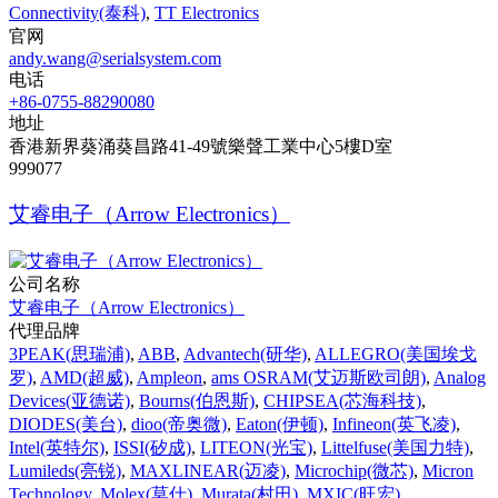
Connectivity(泰科)
,
TT Electronics
官网
andy.wang@serialsystem.com
电话
+86-0755-88290080
地址
香港新界葵涌葵昌路41-49號樂聲工業中心5樓D室
999077
艾睿电子（Arrow Electronics）
公司名称
艾睿电子（Arrow Electronics）
代理品牌
3PEAK(思瑞浦)
,
ABB
,
Advantech(研华)
,
ALLEGRO(美国埃戈
罗)
,
AMD(超威)
,
Ampleon
,
ams OSRAM(艾迈斯欧司朗)
,
Analog
Devices(亚德诺)
,
Bourns(伯恩斯)
,
CHIPSEA(芯海科技)
,
DIODES(美台)
,
dioo(帝奥微)
,
Eaton(伊顿)
,
Infineon(英飞凌)
,
Intel(英特尔)
,
ISSI(矽成)
,
LITEON(光宝)
,
Littelfuse(美国力特)
,
Lumileds(亮锐)
,
MAXLINEAR(迈凌)
,
Microchip(微芯)
,
Micron
Technology
,
Molex(莫仕)
,
Murata(村田)
,
MXIC(旺宏)
,