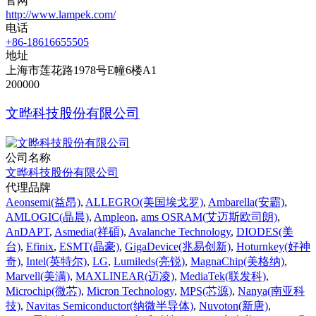
官网
http://www.lampek.com/
电话
+86-18616655505
地址
上海市莲花路1978号E幢6楼A1
200000
文晔科技股份有限公司
公司名称
文晔科技股份有限公司
代理品牌
Aeonsemi(益昂)
,
ALLEGRO(美国埃戈罗)
,
Ambarella(安霸)
,
AMLOGIC(晶晨)
,
Ampleon
,
ams OSRAM(艾迈斯欧司朗)
,
AnDAPT
,
Asmedia(祥碩)
,
Avalanche Technology
,
DIODES(美
台)
,
Efinix
,
ESMT(晶豪)
,
GigaDevice(兆易创新)
,
Hoturnkey(好神
奇)
,
Intel(英特尔)
,
LG
,
Lumileds(亮锐)
,
MagnaChip(美格纳)
,
Marvell(美满)
,
MAXLINEAR(迈凌)
,
MediaTek(联发科)
,
Microchip(微芯)
,
Micron Technology
,
MPS(芯源)
,
Nanya(南亚科
技)
,
Navitas Semiconductor(纳微半导体)
,
Nuvoton(新唐)
,