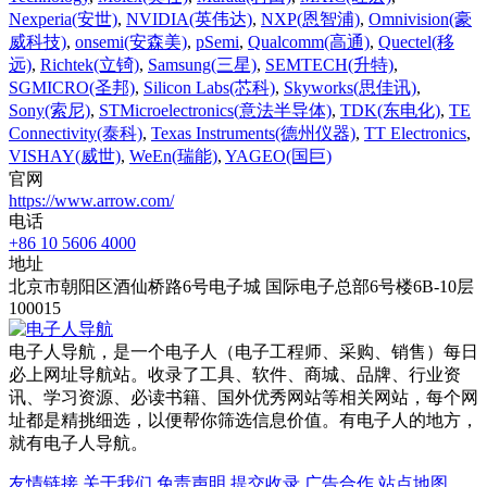
Nexperia(安世)
,
NVIDIA(英伟达)
,
NXP(恩智浦)
,
Omnivision(豪
威科技)
,
onsemi(安森美)
,
pSemi
,
Qualcomm(高通)
,
Quectel(移
远)
,
Richtek(立锜)
,
Samsung(三星)
,
SEMTECH(升特)
,
SGMICRO(圣邦)
,
Silicon Labs(芯科)
,
Skyworks(思佳讯)
,
Sony(索尼)
,
STMicroelectronics(意法半导体)
,
TDK(东电化)
,
TE
Connectivity(泰科)
,
Texas Instruments(德州仪器)
,
TT Electronics
,
VISHAY(威世)
,
WeEn(瑞能)
,
YAGEO(国巨)
官网
https://www.arrow.com/
电话
+86 10 5606 4000
地址
北京市朝阳区酒仙桥路6号电子城 国际电子总部6号楼6B-10层
100015
电子人导航，是一个电子人（电子工程师、采购、销售）每日
必上网址导航站。收录了工具、软件、商城、品牌、行业资
讯、学习资源、必读书籍、国外优秀网站等相关网站，每个网
址都是精挑细选，以便帮你筛选信息价值。有电子人的地方，
就有电子人导航。
友情链接
关于我们
免责声明
提交收录
广告合作
站点地图