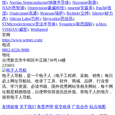
技)
,
Navitas Semiconductor(纳微半导体)
,
Nuvoton(新唐)
,
NXP(恩智浦)
,
Omnivision(豪威科技)
,
onsemi(安森美)
,
PanJit(强
茂)
,
Qualcomm(高通)
,
Renesas(瑞萨)
,
Richtek(立锜)
,
Silergy(矽力
杰)
,
Silicon Labs(芯科)
,
Skyworks(思佳讯)
,
STMicroelectronics(意法半导体)
,
Synaptics(新思国际)
,
u-blox
,
VISHAY(威世)
,
Wolfspeed
官网
https://www.wtmec.com/
电话
8862-8226-9088
地址
台湾新北市中和区中正路738号14楼
235603
电子人导航，是一个电子人（电子工程师、采购、销售）每日
必上网址导航站。收录了工具、软件、商城、品牌、行业资
讯、学习资源、必读书籍、国外优秀网站等相关网站，每个网
址都是精挑细选，以便帮你筛选信息价值。有电子人的地方，
就有电子人导航。
友情链接
关于我们
免责声明
提交收录
广告合作
站点地图