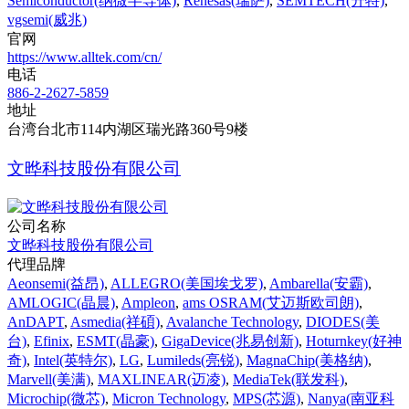
Semiconductor(纳微半导体)
,
Renesas(瑞萨)
,
SEMTECH(升特)
,
vgsemi(威兆)
官网
https://www.alltek.com/cn/
电话
886-2-2627-5859
地址
台湾台北市114内湖区瑞光路360号9楼
文晔科技股份有限公司
公司名称
文晔科技股份有限公司
代理品牌
Aeonsemi(益昂)
,
ALLEGRO(美国埃戈罗)
,
Ambarella(安霸)
,
AMLOGIC(晶晨)
,
Ampleon
,
ams OSRAM(艾迈斯欧司朗)
,
AnDAPT
,
Asmedia(祥碩)
,
Avalanche Technology
,
DIODES(美
台)
,
Efinix
,
ESMT(晶豪)
,
GigaDevice(兆易创新)
,
Hoturnkey(好神
奇)
,
Intel(英特尔)
,
LG
,
Lumileds(亮锐)
,
MagnaChip(美格纳)
,
Marvell(美满)
,
MAXLINEAR(迈凌)
,
MediaTek(联发科)
,
Microchip(微芯)
,
Micron Technology
,
MPS(芯源)
,
Nanya(南亚科