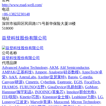
官网
http://www.road-well.com/
电话
+86-13823230148
地址
深圳市福田区民田路171号新华保险大厦18楼
518000
益登科技股份有限公司
公司名称
益登科技股份有限公司
代理品牌
Advanced Analog Technology
,
AKM
,
Alif Semiconductor
,
AMPAK(正基科技)
,
Ampere
,
Analogix(硅谷数模)
,
AppoTech(卓
荣)
,
ArkX
,
AsteraLabs
,
Axelite(亚瑟莱特)
,
Baraja
,
C-media
,
Canyon(耕源)
,
Cimetrix
,
Cyberlink
,
Eggtronic
,
EGIS
,
FocalTech
,
FRAMOS
,
FURUNO(古野)
,
GigaDevice(兆易创新)
,
GoMore
,
Hannstar(瀚宇彩晶)
,
INJOINIC(英集芯)
,
Innolux(群创光电)
,
ITE(联阳)
,
Kinetic(芯凯)
,
Kingston(金士顿)
,
Leahkinn(力勤)
,
LG
,
Longsys(江波龙)
,
Marvell(美满)
,
Maxscend
,
Micron Technology
,