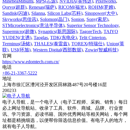
MinebeaMitsumi
,
MPS(芯源)
,
NVIDIA(英伟达)
,
Pixelworks
,
Qorvo(超群)
,
Renesas(瑞萨)
,
RICOM(福光)
,
ROHM(罗姆)
,
Sandisk(闪迪)
,
Silanna
,
Silicon Labs(芯科)
,
Sinopower(大中)
,
Skyworks(思佳讯)
,
Solomon(晶门)
,
Sonion
,
Sony(索尼)
,
STMicroelectronics(意法半导体)
,
Superior Sensor Technology
,
Supermicro(超微)
,
Synaptics(新思国际)
,
TagoreTech
,
TAIYO
YUDEN(太诱)
,
Taoglas
,
TDK(东电化)
,
Telit Cinterion
,
Terminus(汤铭)
,
THALES(泰雷兹)
,
TOREX(特瑞仕)
,
Union(英
联)
,
USI(环旭)
,
Western Digital(西部数据)
,
Zowie(智威科技)
官网
https://www.edomtech.com.cn/
电话
+86-21-3367-5222
地址
上海市徐汇区漕河泾开发区田林路487号20号楼16层
200233
电子人导航，是一个电子人（电子工程师、采购、销售）每日
必上网址导航站。收录了工具、软件、商城、品牌、行业资
讯、学习资源、必读书籍、国外优秀网站等相关网站，每个网
址都是精挑细选，以便帮你筛选信息价值。有电子人的地方，
就有电子人导航。