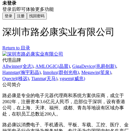
未登录
登录后即可体验更多功能
登录
注册
找回密码
深圳市路必康实业有限公司
Return to 目录
代理品牌
Allwinner(全志)
,
AMLOGIC(晶晨)
,
GigaDevice(兆易创新)
,
Hannstar(瀚宇彩晶)
,
Innolux(群创光电)
,
Megawin(笙泉)
,
Quectel(移远)
,
Tianma(天马)
,
vgsemi(威兆)
公司简介
路必康是专业的电子元器代理商和系统方案供应商，成立于
2002年，注册资本3.6亿元人民币，总部位于深圳，设有香港
公司，在上海、天津、福州、成都、青岛等地设有区域办事
处，在职员工总数近200人。
路必康以消费电子、手机通讯、平板、车载、工控、医疗、金
融等电子行业市场为服务对象，专注于为中国国内知名生产厂