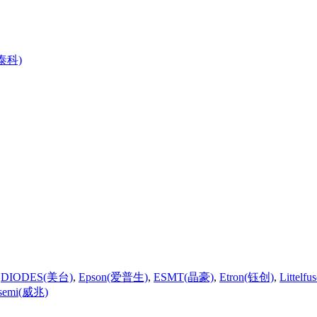
y(泰科)
,
DIODES(美台)
,
Epson(爱普生)
,
ESMT(晶豪)
,
Etron(钰创)
,
Littel
semi(威兆)