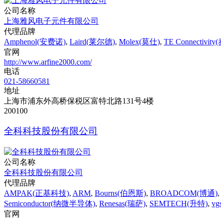
公司名称
上海雅风电子元件有限公司
代理品牌
Amphenol(安费诺)
,
Laird(莱尔德)
,
Molex(莫仕)
,
TE Connectivit
官网
http://www.arfine2000.com/
电话
021-58660581
地址
上海市浦东外高桥保税区富特北路131号4楼
200100
全科科技股份有限公司
公司名称
全科科技股份有限公司
代理品牌
AMPAK(正基科技)
,
ARM
,
Bourns(伯恩斯)
,
BROADCOM(博通)
Semiconductor(纳微半导体)
,
Renesas(瑞萨)
,
SEMTECH(升特)
,
vg
官网