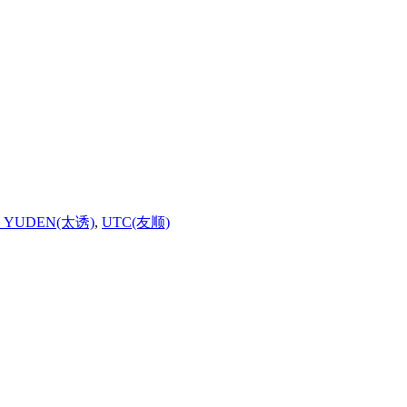
O YUDEN(太诱)
,
UTC(友顺)