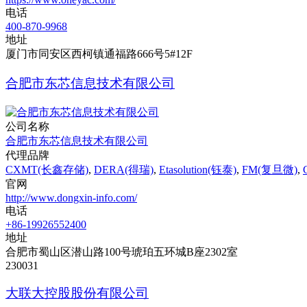
电话
400-870-9968
地址
厦门市同安区西柯镇通福路666号5#12F
合肥市东芯信息技术有限公司
公司名称
合肥市东芯信息技术有限公司
代理品牌
CXMT(长鑫存储)
,
DERA(得瑞)
,
Etasolution(钰泰)
,
FM(复旦微)
,
官网
http://www.dongxin-info.com/
电话
+86-19926552400
地址
合肥市蜀山区潜山路100号琥珀五环城B座2302室
230031
大联大控股股份有限公司