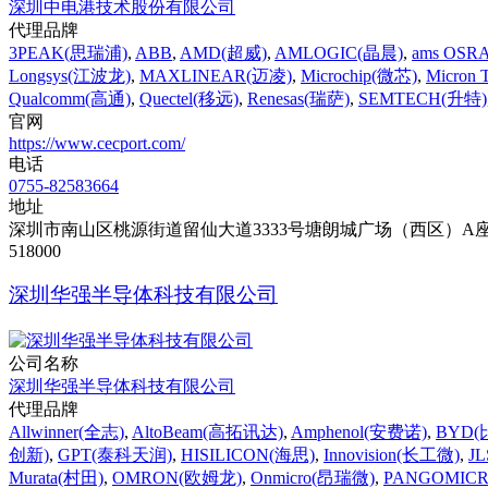
深圳中电港技术股份有限公司
代理品牌
3PEAK(思瑞浦)
,
ABB
,
AMD(超威)
,
AMLOGIC(晶晨)
,
ams OS
Longsys(江波龙)
,
MAXLINEAR(迈凌)
,
Microchip(微芯)
,
Micron 
Qualcomm(高通)
,
Quectel(移远)
,
Renesas(瑞萨)
,
SEMTECH(升特)
官网
https://www.cecport.com/
电话
0755-82583664
地址
深圳市南山区桃源街道留仙大道3333号塘朗城广场（西区）A座
518000
深圳华强半导体科技有限公司
公司名称
深圳华强半导体科技有限公司
代理品牌
Allwinner(全志)
,
AltoBeam(高拓讯达)
,
Amphenol(安费诺)
,
BYD
创新)
,
GPT(泰科天润)
,
HISILICON(海思)
,
Innovision(长工微)
,
J
Murata(村田)
,
OMRON(欧姆龙)
,
Onmicro(昂瑞微)
,
PANGOMIC