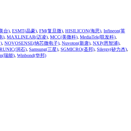
(美台)
,
ESMT(晶豪)
,
FM(复旦微)
,
HISILICON(海思)
,
Infineon(英
电)
,
MAXLINEAR(迈凌)
,
MCC(美微科)
,
MediaTek(联发科)
,
)
,
NOVOSENSE(纳芯微电子)
,
Nuvoton(新唐)
,
NXP(恩智浦)
,
RUNIC(润石)
,
Samsung(三星)
,
SGMICRO(圣邦)
,
Silergy(矽力杰)
,
n(瑞能)
,
Winbond(华邦)