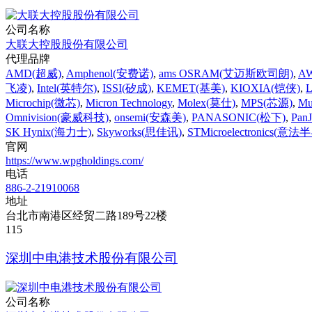
公司名称
大联大控股股份有限公司
代理品牌
AMD(超威)
,
Amphenol(安费诺)
,
ams OSRAM(艾迈斯欧司朗)
,
A
飞凌)
,
Intel(英特尔)
,
ISSI(矽成)
,
KEMET(基美)
,
KIOXIA(铠侠)
,
Microchip(微芯)
,
Micron Technology
,
Molex(莫仕)
,
MPS(芯源)
,
Mu
Omnivision(豪威科技)
,
onsemi(安森美)
,
PANASONIC(松下)
,
Pan
SK Hynix(海力士)
,
Skyworks(思佳讯)
,
STMicroelectronics(意
官网
https://www.wpgholdings.com/
电话
886-2-21910068
地址
台北市南港区经贸二路189号22楼
115‌
深圳中电港技术股份有限公司
公司名称