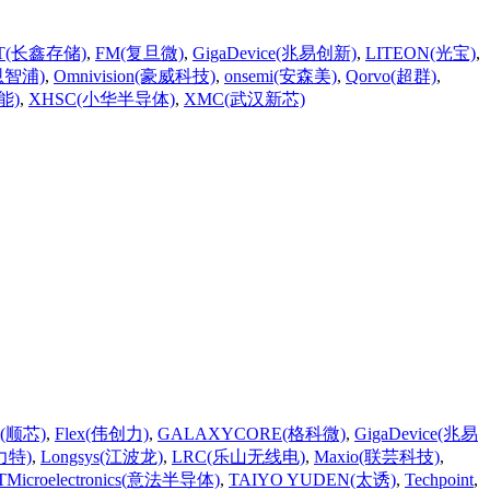
T(长鑫存储)
,
FM(复旦微)
,
GigaDevice(兆易创新)
,
LITEON(光宝)
,
恩智浦)
,
Omnivision(豪威科技)
,
onsemi(安森美)
,
Qorvo(超群)
,
能)
,
XHSC(小华半导体)
,
XMC(武汉新芯)
mi(顺芯)
,
Flex(伟创力)
,
GALAXYCORE(格科微)
,
GigaDevice(兆易
国力特)
,
Longsys(江波龙)
,
LRC(乐山无线电)
,
Maxio(联芸科技)
,
TMicroelectronics(意法半导体)
,
TAIYO YUDEN(太诱)
,
Techpoint
,