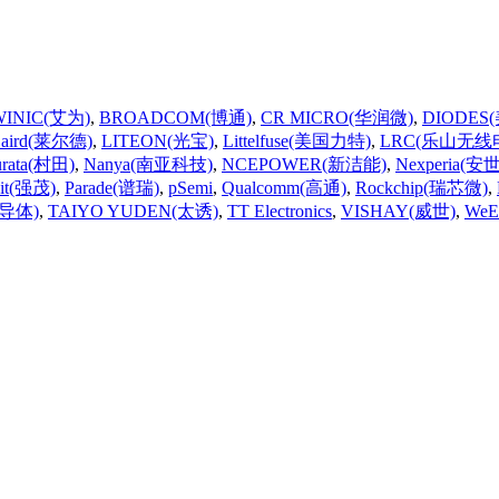
WINIC(艾为)
,
BROADCOM(博通)
,
CR MICRO(华润微)
,
DIODES
Laird(莱尔德)
,
LITEON(光宝)
,
Littelfuse(美国力特)
,
LRC(乐山无线
rata(村田)
,
Nanya(南亚科技)
,
NCEPOWER(新洁能)
,
Nexperia(安世
Jit(强茂)
,
Parade(谱瑞)
,
pSemi
,
Qualcomm(高通)
,
Rockchip(瑞芯微)
,
法半导体)
,
TAIYO YUDEN(太诱)
,
TT Electronics
,
VISHAY(威世)
,
WeE