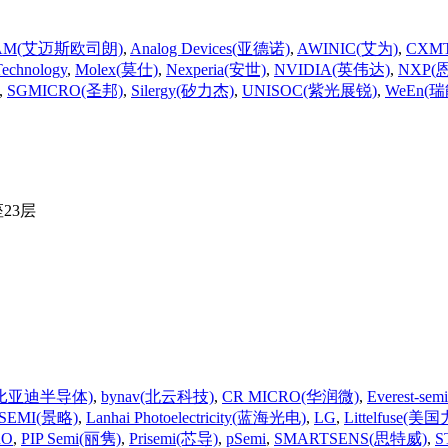
RAM(艾迈斯欧司朗)
,
Analog Devices(亚德诺)
,
AWINIC(艾为)
,
CXM
Technology
,
Molex(莫仕)
,
Nexperia(安世)
,
NVIDIA(英伟达)
,
NXP(
,
SGMICRO(圣邦)
,
Silergy(矽力杰)
,
UNISOC(紫光展锐)
,
WeEn(瑞
23层
(比亚迪半导体)
,
bynav(北云科技)
,
CR MICRO(华润微)
,
Everest-se
LSEMI(景略)
,
Lanhai Photoelectricity(蓝海光电)
,
LG
,
Littelfuse(美
RO
,
PIP Semi(丽隽)
,
Prisemi(芯导)
,
pSemi
,
SMARTSENS(思特威)
,
S