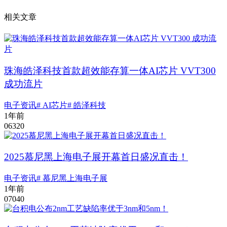
相关文章
珠海皓泽科技首款超效能存算一体AI芯片 VVT300
成功流片
电子资讯
# AI芯片
# 皓泽科技
1年前
0
632
0
2025慕尼黑上海电子展开幕首日盛况直击！
电子资讯
# 慕尼黑上海电子展
1年前
0
704
0