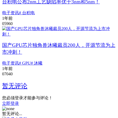
台积电公布2nm工艺缺陷率优于3nm和5nm！
电子资讯
# 台积电
1年前
0
596
0
国产GPU芯片独角兽沐曦裁员200人，开源节流为上
市冲刺！
电子资讯
# GPU
# 沐曦
1年前
0
704
0
暂无评论
您必须登录才能参与评论！
立即登录
暂无评论...