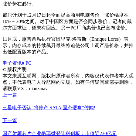
涨价势在必行。
戴尔计划于12月17日起全面提高商用电脑售价，涨价幅度在
10%～30%之间。对于中国区方面是否会同步涨价，记者向戴
尔方面求证，暂未有回应。另一PC厂商惠普也已宣布涨价。
11月底，惠普首席执行官恩里克·洛雷斯（Enrique Lores）表
示，内存成本的持续飙升最终将迫使公司上调产品价格，并推
出低配置版本的产品。
电子资讯
# PC
©
版权声明
本文来源互联网，版权归原作者所有，内容仅代表作者本人观
点，不代表电子人导航网的立场。如有任何疑问或需要删除，
请联系VX：dianzinav
上一篇
三星电子否认“将停产 SATA 固态硬盘”传闻!
下一篇
国产射频芯片企业昂瑞微登陆科创板：市值近230亿元