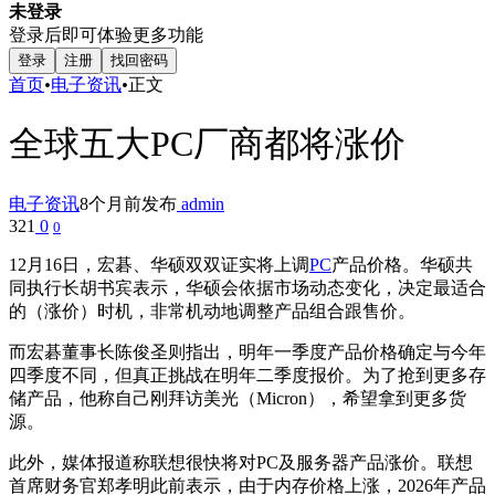
未登录
登录后即可体验更多功能
登录
注册
找回密码
首页
•
电子资讯
•
正文
全球五大PC厂商都将涨价
电子资讯
8个月前发布
admin
321
0
0
12月16日，宏碁、华硕双双证实将上调
PC
产品价格。华硕共
同执行长胡书宾表示，华硕会依据市场动态变化，决定最适合
的（涨价）时机，非常机动地调整产品组合跟售价。
而宏碁董事长陈俊圣则指出，明年一季度产品价格确定与今年
四季度不同，但真正挑战在明年二季度报价。为了抢到更多存
储产品，他称自己刚拜访美光（Micron），希望拿到更多货
源。
此外，媒体报道称联想很快将对PC及服务器产品涨价。联想
首席财务官郑孝明此前表示，由于内存价格上涨，2026年产品