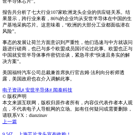
世半导体芯片”。
报告共分析了七大行业107家欧洲龙头企业的供应链关系。结
果显示，跨行业来看，86%的企业均从安世半导体在中国的生
产基地采购芯片。这意味着，“欧洲的大部分工业都面临潜在
风险”。
事态的发展让荷兰方面意识到严重性，他们迅速与中方就该问
题进行磋商，也已与多个欧盟成员国讨论过此事。欧盟也正与
中国就安世半导体事件密切洽谈，紧急寻求“快速且务实的解
决方案”。
美国福特汽车公司总裁兼首席执行官吉姆·法利向分析师透
露，美国政府也在介入调解此事。
电子资讯
# 安世半导体
# 闻泰科技
©
版权声明
本文来源互联网，版权归原作者所有，内容仅代表作者本人观
点，不代表电子人导航网的立场。如有任何疑问或需要删除，
请联系VX：dianzinav
上一篇
9.5亿，上海芯片龙头宣布收购！