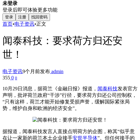
未登录
登录后即可体验更多功能
登录
注册
找回密码
首页
•
电子资讯
•
正文
闻泰科技：要求荷方归还安
世！
电子资讯
9个月前发布
admin
355
0
0
10月29日消息，据荷兰《金融日报》报道，
闻泰科技
发表官方
声明，批评荷兰政府“干涉”行径，要求荷方归还公司控制权，
“只有这样，荷兰才能开始修复受损声誉，缓解国际紧张局
势，维护自身和欧洲的经济安全”。
据报道，闻泰科技发言人直接点明荷方的企图，称其“似乎意
在让一家新的荷兰本土企业接手
安世半导体
”。但任何接手的