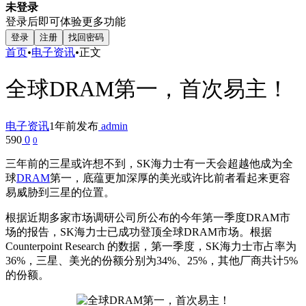
未登录
登录后即可体验更多功能
登录
注册
找回密码
首页
•
电子资讯
•
正文
全球DRAM第一，首次易主！
电子资讯
1年前发布
admin
590
0
0
三年前的三星或许想不到，SK海力士有一天会超越他成为全
球
DRAM
第一，底蕴更加深厚的美光或许比前者看起来更容
易威胁到三星的位置。
根据近期多家市场调研公司所公布的今年第一季度DRAM市
场的报告，SK海力士已成功登顶全球DRAM市场。根据
Counterpoint Research 的数据，第一季度，SK海力士市占率为
36%，三星、美光的份额分别为34%、25%，其他厂商共计5%
的份额。