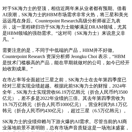
对于SK海力士的登顶，相信近两年来从业者都有预期。借着
AI浪潮，SK海力士的HBM市场需求非常火热，将三星和美光
远远甩在身后。Counterpoint Research高级分析师崔正九表
示，这一里程碑归功于SK海力士能够满足DRAM领域，尤其
是HBM领域的强劲需求。“这对司（SK海力士）来说意义非
凡。”
需要注意的是，不同于中低端的产品，HBM并不好做。
Counterpoint Research 资深分析师 Jeongku Choi 表示，“HBM
是技术门槛极高的产品，能在早期就做对的公司，如今已经开
始收割成果。”
在市占率等全面超过三星之前，SK海力士在去年第四季度已
经对三星实现业绩超越。根据此前SK海力士的财报，2024年
全年，SK海力士实现营收66.19万亿韩元（折合人民币约3500
亿元），差不多是2022年业绩的三倍。其去年第四季营收为
19.76万亿韩元（折合人民币1000亿元），营业利润为8.1万亿
韩元（折合人民币约430亿元），超过三星（6.5万亿韩元）。
SK海力士的业绩仰赖与下游火爆的AI需求。尽管当前的AI商
业落地前景不甚明朗，总有市场声音质疑这是一场泡沫盛宴，