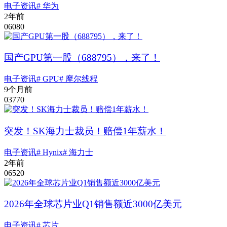
电子资讯
# 华为
2年前
0
608
0
国产GPU第一股（688795），来了！
电子资讯
# GPU
# 摩尔线程
9个月前
0
377
0
突发！SK海力士裁员！赔偿1年薪水！
电子资讯
# Hynix
# 海力士
2年前
0
652
0
2026年全球芯片业Q1销售额近3000亿美元
电子资讯
# 芯片