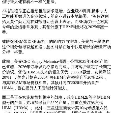
但行业大佬有着不一样的想法。
AI推理模型正在推动推理需求激增。企业级AI刚刚起步，人
工智能开始进入企业领域，即企业进行本地部署。”英伟达创
始人黄仁勋近期在财报电话会议上表示。而SK海力士也对其
今年的业绩非常乐观，其预计旗下HBM销量将在2025年翻一
番。
或眼馋HBM带给SK海力士的影响力与业绩，美光与三星也在
这个细分领域奋起直追，意图能够在这个快速增长的增量市场
分得一杯羹。
此前，美光CEO Sanjay Mehrotra强调，公司2025年HBM产能
已售罄，2026年订单谈判亦接近完成，并与客户敲定了长期定
价协议。凭借HBM3E技术的领先优势（36GB容量、功耗降低
20%），美光计划在2025年将HBM市占率提升至20%-25%，
与其DRAM市场份额相当。其预计将在2026年开始量产
HBM4，旨在提升人工智能计算能力。
而三星正在实施精简和集中的战略，减少HBM2E等老款HBM
型号的产量，并增加最新产品的产量，并重点关注第六代
HBM（HBM4）。此外，三星还重新设计其10纳米级第六代