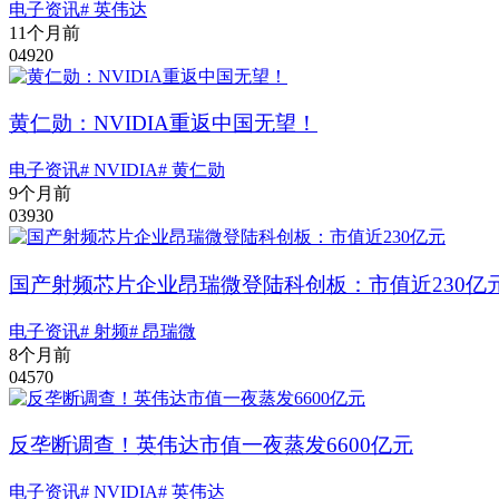
电子资讯
# 英伟达
11个月前
0
492
0
黄仁勋：NVIDIA重返中国无望！
电子资讯
# NVIDIA
# 黄仁勋
9个月前
0
393
0
国产射频芯片企业昂瑞微登陆科创板：市值近230亿
电子资讯
# 射频
# 昂瑞微
8个月前
0
457
0
反垄断调查！英伟达市值一夜蒸发6600亿元
电子资讯
# NVIDIA
# 英伟达