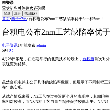
未登录
登录后即可体验更多功能
登录
注册
找回密码
首页
•
电子资讯
•
台积电公布2nm工艺缺陷率优于3nm和5nm！
台积电公布2nm工艺缺陷率优于3
电子资讯
1年前发布
admin
594
0
0
4月28日消息，在近期举行的北美技术论坛上，
台积电
首次对外
表现更为优异。
虽然台积电并未公开具体的缺陷率数据，但展示了不同制程工艺
在年底实现。
从试产情况来看，N2工艺在过去近两个月的表现中，其缺陷率与同
率相对较高，而N3/N3P工艺自量产起便保持较低水平。N5