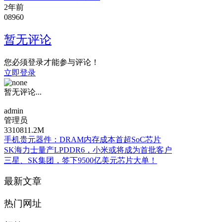
2年前
0
896
0
暂无评论
您必须登录才能参与评论！
立即登录
暂无评论...
admin
管理员
331
0
81
1.2
M
手机贵元器件：DRAM内存成本首超SoC芯片
SK海力士量产LPDDR6，小米或将成为首批客户
三星、SK集团，签下9500亿美元芯片大单！
最新文章
热门网址