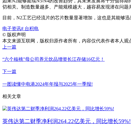
如果N2能够延续N5/N4的改善趋势，其未来发展将十分值
切相关。制造数量越多、产能规模越大，越容易发现潜在问题
目前，N2工艺已经流片的芯片数量显著增加，这也是其能够迅
电子资讯
# 台积电
©
版权声明
本文来源互联网，版权归原作者所有，内容仅代表作者本人观点，
上一篇
“六个核桃”母公司养元饮品增资长江存储16亿元！
下一篇
一图读懂中电港2024年年报与2025年一季报!
相关文章
英伟达第二财季净利润264.22亿美元，同比增长59%!