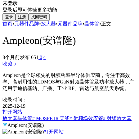
未登录
登录后即可体验更多功能
登录
注册
找回密码
首页
•
元器件品牌
•
放大器
•
元器件品牌
•
晶体管
•
正文
Ampleon(安谱隆)
8个月前发布
651
0
0
收藏
0
Ampleon是全球领先的射频功率半导体供应商，专注于高效
率、高耐用性的LDMOS与GaN射频晶体管及功率放大器，广
泛用于通信基站、广播、工业 RF、雷达与航空航天系统。
收录时间：
2025-12-19
打开网站
放大器
晶体管
# MOSFET
# 天线
# 射频场效应管
# 射频放大器
Ampleon(安谱隆)
打开网站