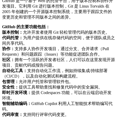
GitHub 是一个基于 Web 的托管平台，用于版本控制和协作开
发项目。它利用 Git 进行版本控制，Git 是 Linus Torvalds 在
2005 年创建的一个开源版本控制系统，主要用于跟踪文件的
变更历史和管理不同版本之间的差异。
GitHub 的主要功能包括：
版本控制：
允许开发者使用 Git 轻松管理代码的版本历史。
代码托管：
为用户提供在线存储代码的空间，便于团队成员之
间共享代码。
协作：
支持多人协作开发项目，通过分支、合并请求（Pull
Requests）和问题跟踪（Issues）等功能促进团队合作。
社区：
拥有一个活跃的开发者社区，人们可以在这里发现开源
项目、贡献代码或报告问题。
自动化工具：
支持自动化工作流，例如持续集成/持续部署
（CI/CD），以及自动化测试和构建流程。
包管理：
允许用户托管和管理软件包。
安全性：
提供工具帮助查找和修复代码中的安全漏洞。
即时开发环境：
提供 Codespaces 功能，可以在云端启动开发
环境。
智能辅助编码：
GitHub Copilot 利用人工智能技术帮助编写代
码。
代码审查：
支持同行评审代码变更。