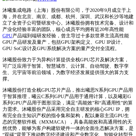
沐曦集成电路（上海）股份有限公司，于2020年9月成立于上
海，并在北京、南京、成都、杭州、深圳、武汉和长沙等地建
立了全资子公司暨研发中心。沐曦股份拥有技术完备、设计和
产业化经验丰富的团队，核心成员平均拥有近20年高性能
GPU
产品端到端研发经验，曾主导过十多款世界主流高性能
GPU产品研发及量产，包括GPU架构定义、GPU IP设计、
GPU SoC设计及GPU系统解决方案的量产交付全流程。
沐曦股份致力于为异构计算提供全栈GPU芯片及解决方案，
可广泛应用于智算、智慧城市、云计算、自动驾驶、数字孪
生、元宇宙等前沿领域，为数字经济发展提供强大的算力支
撑。
沐曦股份打造全栈GPU芯片产品，推出曦思N系列GPU产品用
于智算推理，曦云C系列GPU产品用于通用计算，以及曦彩G
系列GPU产品用于图形渲染，满足“高能效”和“高通用性”的算
力需求。沐曦股份产品采用完全自主研发的核心GPU IP，拥
有完全自主知识产权的指令集和架构，配以兼容主流GPU生
态的完整软件栈（MXMACA），具备高能效和高通用性的天
然优势，能够为客户构建软硬件一体的全面生态解决方案，是
“双碳”背景下推动数字经济建设和产业数字化、智能化转型升