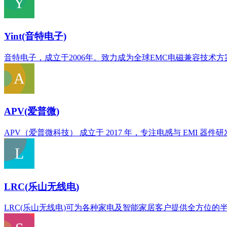
Yint(音特电子)
音特电子，成立于2006年。致力成为全球EMC电磁兼容技术
APV(爱普微)
APV（爱普微科技） 成立于 2017 年，专注电感与 EM
LRC(乐山无线电)
LRC(乐山无线电)可为各种家电及智能家居客户提供全方位的