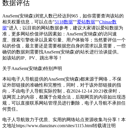
数据评估
AnaSem(安纳森)浏览人数已经达到965，如你需要查询该站的
相关权重信息，可以点击"
5118数据
""
爱站数据
""
Chinaz数
据
"进入；以目前的网站数据参考，建议大家请以爱站数据为
准，更多网站价值评估因素如：AnaSem(安纳森)的访问速
度、搜索引擎收录以及索引量、用户体验等；当然要评估一个
站的价值，最主要还是需要根据您自身的需求以及需要，一些
确切的数据则需要找AnaSem(安纳森)的站长进行洽谈提供。
如该站的IP、PV、跳出率等！
关于AnaSem(安纳森)
特别声明
本站电子人导航提供的AnaSem(安纳森)都来源于网络，不保
证外部链接的准确性和完整性，同时，对于该外部链接的指
向，不由电子人导航实际控制，在2024-12-14 20:21收录时，
该网页上的内容，都属于合规合法，后期网页的内容如出现违
规，可以直接联系网站管理员进行删除，电子人导航不承担任
何责任。
电子人导航致力于优质、实用的网络站点资源收集与分享！
本
文地址https://www.dianzinav.com/sites/1115.html转载请注明