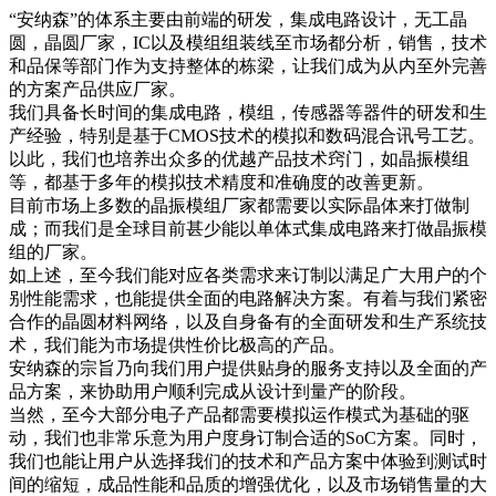
“安纳森”的体系主要由前端的研发，集成电路设计，无工晶
圆，晶圆厂家，IC以及模组组装线至市场都分析，销售，技术
和品保等部门作为支持整体的栋梁，让我们成为从内至外完善
的方案产品供应厂家。
我们具备长时间的集成电路，模组，传感器等器件的研发和生
产经验，特别是基于CMOS技术的模拟和数码混合讯号工艺。
以此，我们也培养出众多的优越产品技术窍门，如晶振模组
等，都基于多年的模拟技术精度和准确度的改善更新。
目前市场上多数的晶振模组厂家都需要以实际晶体来打做制
成；而我们是全球目前甚少能以单体式集成电路来打做晶振模
组的厂家。
如上述，至今我们能对应各类需求来订制以满足广大用户的个
别性能需求，也能提供全面的电路解决方案。有着与我们紧密
合作的晶圆材料网络，以及自身备有的全面研发和生产系统技
术，我们能为市场提供性价比极高的产品。
安纳森的宗旨乃向我们用户提供贴身的服务支持以及全面的产
品方案，来协助用户顺利完成从设计到量产的阶段。
当然，至今大部分电子产品都需要模拟运作模式为基础的驱
动，我们也非常乐意为用户度身订制合适的SoC方案。同时，
我们也能让用户从选择我们的技术和产品方案中体验到测试时
间的缩短，成品性能和品质的增强优化，以及市场销售量的大