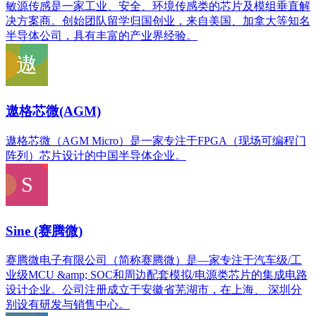
敏源传感是一家工业、安全、环境传感类的芯片及模组垂直解
决方案商。创始团队留学归国创业，来自美国、加拿大等知名
半导体公司，具有丰富的产业界经验。
遨格芯微(AGM)
遨格芯微（AGM Micro）是一家专注于FPGA（现场可编程门
阵列）芯片设计的中国半导体企业。
Sine (赛腾微)
赛腾微电子有限公司（简称赛腾微）是—家专注于汽车级/工
业级MCU &amp; SOC和周边配套模拟/电源类芯片的集成电路
设计企业。公司注册成立于安徽省芜湖市，在上海、 深圳分
别设有研发与销售中心。