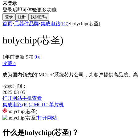
未登录
登录后即可体验更多功能
登录
注册
找回密码
首页
•
元器件品牌
•
集成电路(IC)
•
holychip(芯圣)
holychip(芯圣)
1年前更新
970
0
0
收藏
0
成为国内领先的‘MCU+’系统芯片公司，为客户提供高品质、
收录时间：
2025-03-05
打开网站
手机查看
集成电路(IC)
# MCU
# 单片机
holychip(芯圣)
打开网站
什么是holychip(芯圣)？