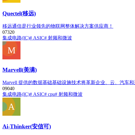
Quectel(移远)
移远通信是行业领先的物联网整体解决方案供应商！
0
732
0
集成电路(IC)
# ASIC
# 射频和微波
Marvell(美满)
Marvell 提供的数据基础基础设施技术将革新企业、云、汽
0
904
0
集成电路(IC)
# ASIC
# cpu
# 射频和微波
Ai-Thinker(安信可)