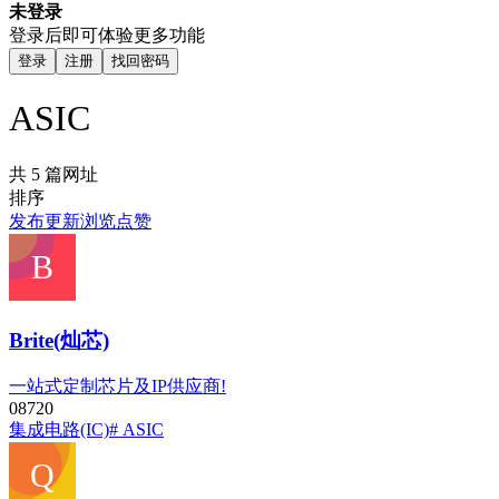
未登录
登录后即可体验更多功能
登录
注册
找回密码
ASIC
共 5 篇网址
排序
发布
更新
浏览
点赞
Brite(灿芯)
一站式定制芯片及IP供应商!
0
872
0
集成电路(IC)
# ASIC