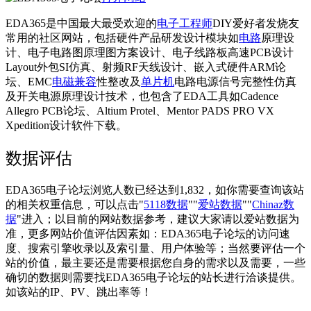
EDA365是中国最大最受欢迎的
电子工程师
DIY爱好者发烧友
常用的社区网站，包括硬件产品研发设计模块如
电路
原理设
计、电子电路图原理图方案设计、电子线路板高速PCB设计
Layout外包SI仿真、射频RF天线设计、嵌入式硬件ARM论
坛、EMC
电磁兼容
性整改及
单片机
电路电源信号完整性仿真
及开关电源原理设计技术，也包含了EDA工具如Cadence
Allegro PCB论坛、Altium Protel、Mentor PADS PRO VX
Xpedition设计软件下载。
数据评估
EDA365电子论坛浏览人数已经达到1,832，如你需要查询该站
的相关权重信息，可以点击"
5118数据
""
爱站数据
""
Chinaz数
据
"进入；以目前的网站数据参考，建议大家请以爱站数据为
准，更多网站价值评估因素如：EDA365电子论坛的访问速
度、搜索引擎收录以及索引量、用户体验等；当然要评估一个
站的价值，最主要还是需要根据您自身的需求以及需要，一些
确切的数据则需要找EDA365电子论坛的站长进行洽谈提供。
如该站的IP、PV、跳出率等！