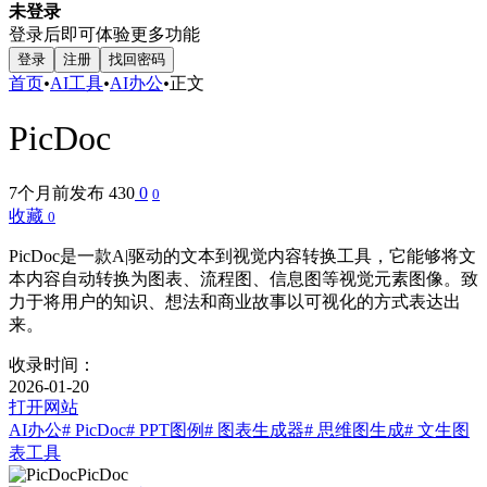
未登录
登录后即可体验更多功能
登录
注册
找回密码
首页
•
AI工具
•
AI办公
•
正文
PicDoc
7个月前发布
430
0
0
收藏
0
PicDoc是一款A|驱动的文本到视觉内容转换工具，它能够将文
本内容自动转换为图表、流程图、信息图等视觉元素图像。致
力于将用户的知识、想法和商业故事以可视化的方式表达出
来。
收录时间：
2026-01-20
打开网站
AI办公
# PicDoc
# PPT图例
# 图表生成器
# 思维图生成
# 文生图
表工具
PicDoc