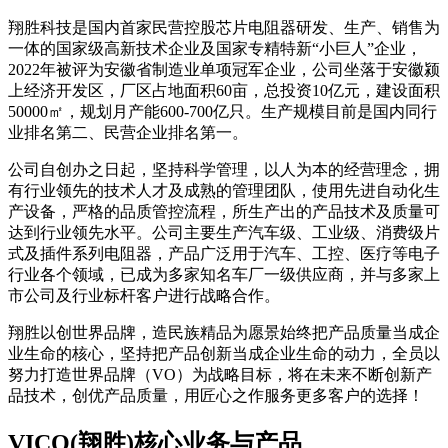
翔胜科技是国内首家民营控股芯片电阻器研发、生产、销售为
一体的国家级高新技术企业及国家专精特新“小巨人”企业，
2022年被评为安徽省制造业单项冠军企业，公司坐落于安徽颍
上经济开发区，厂区占地面积60亩，总投资10亿元，建设面积
50000㎡，规划月产能600-700亿只。生产规模目前是国内同行
业排名第二、民营企业排名第一。
公司自创办之日起，坚持科学管理，以人为本的经营理念，拥
有行业领先的技术人才及成熟的管理团队，使用先进自动化生
产设备，严格的品质管控流程，所生产出的产品技术及质量可
达到行业领先水平。公司主要生产汽车级、工业级、消费级片
式及插件系列电阻器，产品广泛用于汽车、工控、医疗等电子
行业各个领域，已成为多家知名车厂一级供应商，并与多家上
市公司及行业标杆客户进行战略合作。
翔胜以创世界品牌，造民族精品为愿景始终把产品质量当成企
业生命的核心，坚持把产品创新当成企业生命的动力，全员以
努力打造世界品牌（VO）为战略目标，将在未来不断创新产
品技术，创优产品质量，用匠心之作服务更多客户的选择！
VICO(翔胜)核心业务与产品