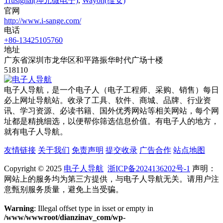
Trusignal(坤元微电子)
,
Wayon(维安)
官网
http://www.i-sange.com/
电话
+86-13425105760
地址
广东省深圳市龙华区和平路振华时代广场十楼
518110
电子人导航，是一个电子人（电子工程师、采购、销售）每日
必上网址导航站。收录了工具、软件、商城、品牌、行业资
讯、学习资源、必读书籍、国外优秀网站等相关网站，每个网
址都是精挑细选，以便帮你筛选信息价值。有电子人的地方，
就有电子人导航。
友情链接
关于我们
免责声明
提交收录
广告合作
站点地图
Copyright © 2025
电子人导航
浙ICP备2024136202号-1
声明：
网站上的服务均为第三方提供，与电子人导航无关。请用户注
意甄别服务质量，避免上当受骗。
Warning
: Illegal offset type in isset or empty in
/www/wwwroot/dianzinav_com/wp-