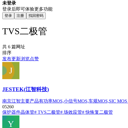
未登录
登录后即可体验更多功能
登录
注册
找回密码
TVS二极管
共 6 篇网址
排序
发布
更新
浏览
点赞
JESTEK(江智科技)
南京江智主要产品有功率MOS,小信号MOS,车规MOS,SIC
0
526
0
保护器件
晶体管
# TVS二极管
# 场效应管
# 快恢复二极管