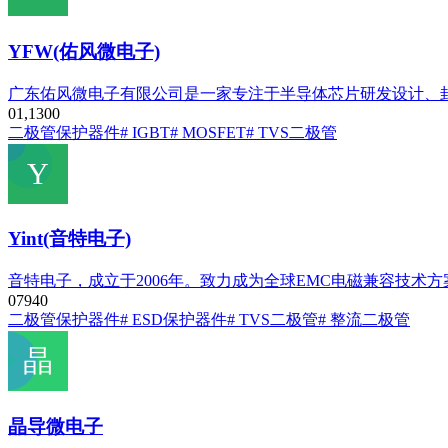
YFW(佑风微电子)
广东佑风微电子有限公司是一家专注于半导体芯片研发设计、
0
1,130
0
二极管
保护器件
# IGBT
# MOSFET
# TVS二极管
Yint(音特电子)
音特电子，成立于2006年。致力成为全球EMC电磁兼容技术
0
794
0
二极管
保护器件
# ESD保护器件
# TVS二极管
# 整流二极管
晶导微电子