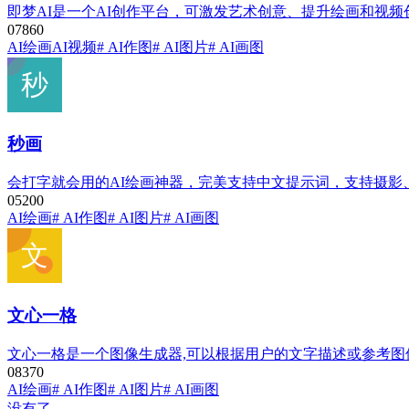
即梦AI是一个AI创作平台，可激发艺术创意、提升绘画和视
0
786
0
AI绘画
AI视频
# AI作图
# AI图片
# AI画图
秒画
会打字就会用的AI绘画神器，完美支持中文提示词，支持摄
0
520
0
AI绘画
# AI作图
# AI图片
# AI画图
文心一格
文心一格是一个图像生成器,可以根据用户的文字描述或参考图
0
837
0
AI绘画
# AI作图
# AI图片
# AI画图
没有了