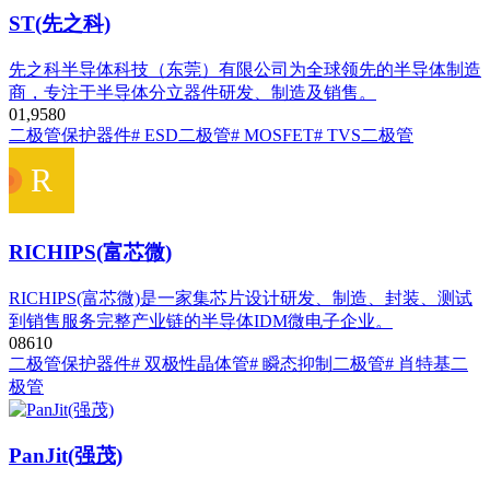
ST(先之科)
先之科半导体科技（东莞）有限公司为全球领先的半导体制造
商，专注于半导体分立器件研发、制造及销售。
0
1,958
0
二极管
保护器件
# ESD二极管
# MOSFET
# TVS二极管
RICHIPS(富芯微)
RICHIPS(富芯微)是一家集芯片设计研发、制造、封装、测试
到销售服务完整产业链的半导体IDM微电子企业。
0
861
0
二极管
保护器件
# 双极性晶体管
# 瞬态抑制二极管
# 肖特基二
极管
PanJit(强茂)