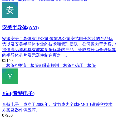
安美半导体(AM)
安徽安美半导体有限公司 依靠总公司安芯电子芯片的产品优
势以及安美半导体专业的技术和管理团队，公司致力于为客户
提供高品质和具有成本竞争优势的产品，争取成长为全球优异
的半导体芯片及元器件制造商之一。
0
514
0
二极管
# 整流二极管
# 瞬态抑制二极管
# 稳压二极管
Yint(音特电子)
音特电子，成立于2006年。致力成为全球EMC电磁兼容技术
方案及器件供应商。
0
793
0