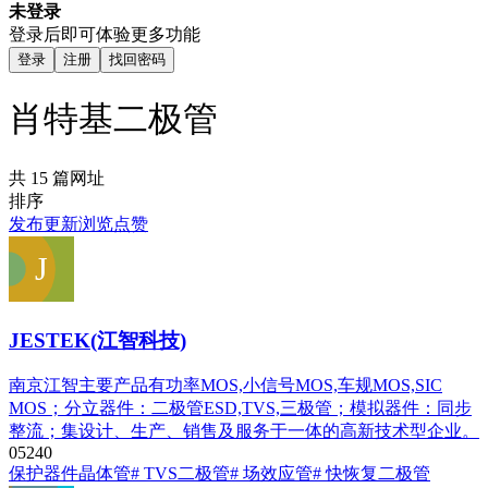
未登录
登录后即可体验更多功能
登录
注册
找回密码
肖特基二极管
共 15 篇网址
排序
发布
更新
浏览
点赞
JESTEK(江智科技)
南京江智主要产品有功率MOS,小信号MOS,车规MOS,SIC
MOS；分立器件：二极管ESD,TVS,三极管；模拟器件：同步
整流；集设计、生产、销售及服务于一体的高新技术型企业。
0
524
0
保护器件
晶体管
# TVS二极管
# 场效应管
# 快恢复二极管