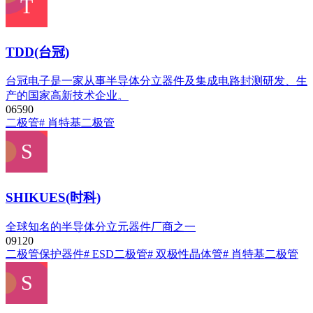
TDD(台冠)
台冠电子是一家从事半导体分立器件及集成电路封测研发、生
产的国家高新技术企业。
0
659
0
二极管
# 肖特基二极管
SHIKUES(时科)
全球知名的半导体分立元器件厂商之一
0
912
0
二极管
保护器件
# ESD二极管
# 双极性晶体管
# 肖特基二极管