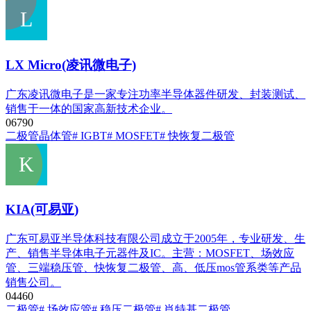
LX Micro(凌讯微电子)
广东凌讯微电子是一家专注功率半导体器件研发、封装测试、
销售于一体的国家高新技术企业。
0
679
0
二极管
晶体管
# IGBT
# MOSFET
# 快恢复二极管
KIA(可易亚)
广东可易亚半导体科技有限公司成立于2005年，专业研发、生
产、销售半导体电子元器件及IC。主营：MOSFET、场效应
管、三端稳压管、快恢复二极管、高、低压mos管系类等产品
销售公司。
0
446
0
二极管
# 场效应管
# 稳压二极管
# 肖特基二极管