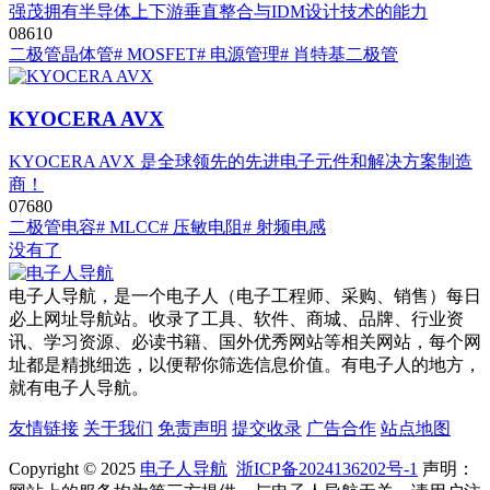
强茂拥有半导体上下游垂直整合与IDM设计技术的能力
0
861
0
二极管
晶体管
# MOSFET
# 电源管理
# 肖特基二极管
KYOCERA AVX
KYOCERA AVX 是全球领先的先进电子元件和解决方案制造
商！
0
768
0
二极管
电容
# MLCC
# 压敏电阻
# 射频电感
没有了
电子人导航，是一个电子人（电子工程师、采购、销售）每日
必上网址导航站。收录了工具、软件、商城、品牌、行业资
讯、学习资源、必读书籍、国外优秀网站等相关网站，每个网
址都是精挑细选，以便帮你筛选信息价值。有电子人的地方，
就有电子人导航。
友情链接
关于我们
免责声明
提交收录
广告合作
站点地图
Copyright © 2025
电子人导航
浙ICP备2024136202号-1
声明：