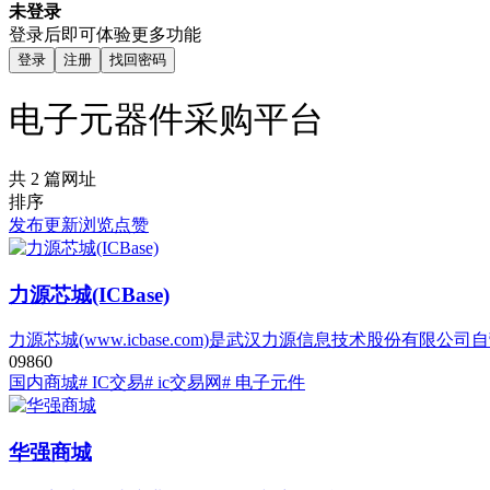
未登录
登录后即可体验更多功能
登录
注册
找回密码
电子元器件采购平台
共 2 篇网址
排序
发布
更新
浏览
点赞
力源芯城(ICBase)
力源芯城(www.icbase.com)是武汉力源信息技术股份有限
0
986
0
国内商城
# IC交易
# ic交易网
# 电子元件
华强商城