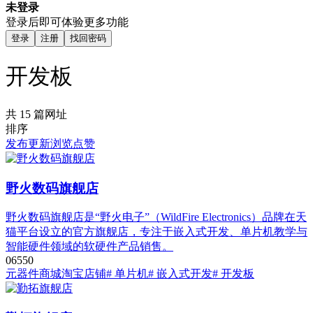
未登录
登录后即可体验更多功能
登录
注册
找回密码
开发板
共 15 篇网址
排序
发布
更新
浏览
点赞
野火数码旗舰店
野火数码旗舰店是“野火电子”（WildFire Electronics）品牌在天
猫平台设立的官方旗舰店，专注于嵌入式开发、单片机教学与
智能硬件领域的软硬件产品销售。
0
655
0
元器件商城
淘宝店铺
# 单片机
# 嵌入式开发
# 开发板