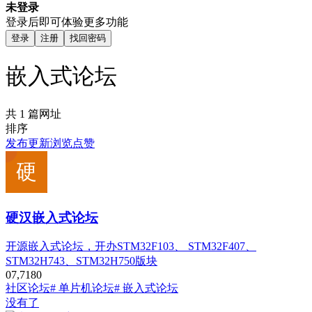
未登录
登录后即可体验更多功能
登录
注册
找回密码
嵌入式论坛
共 1 篇网址
排序
发布
更新
浏览
点赞
硬汉嵌入式论坛
开源嵌入式论坛，开办STM32F103、 STM32F407、
STM32H743、STM32H750版块
0
7,718
0
社区论坛
# 单片机论坛
# 嵌入式论坛
没有了