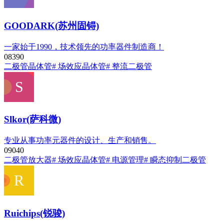
GOODARK(苏州固锝)
一家始于1990，技术领先的功率器件制造商！
0
839
0
二极管
晶体管
# 场效应晶体管
# 整流二极管
Slkor(萨科微)
专业从事功率元器件的设计、生产和销售。
0
904
0
二极管
放大器
# 场效应晶体管
# 电源管理
# 瞬态抑制二极管
Ruichips(锐骏)