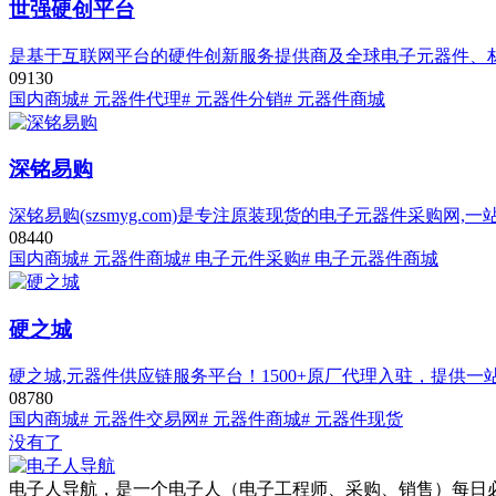
世强硬创平台
是基于互联网平台的硬件创新服务提供商及全球电子元器件、
0
913
0
国内商城
# 元器件代理
# 元器件分销
# 元器件商城
深铭易购
深铭易购(szsmyg.com)是专注原装现货的电子元器件采购网,
0
844
0
国内商城
# 元器件商城
# 电子元件采购
# 电子元器件商城
硬之城
硬之城,元器件供应链服务平台！1500+原厂代理入驻，提供
0
878
0
国内商城
# 元器件交易网
# 元器件商城
# 元器件现货
没有了
电子人导航，是一个电子人（电子工程师、采购、销售）每日