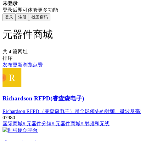
未登录
登录后即可体验更多功能
登录
注册
找回密码
元器件商城
共 4 篇网址
排序
发布
更新
浏览
点赞
Richardson RFPD(睿查森电子)
Richardson RFPD（睿查森电子）是全球领先的射频
0
798
0
国际商城
# 元器件分销
# 元器件商城
# 射频和无线